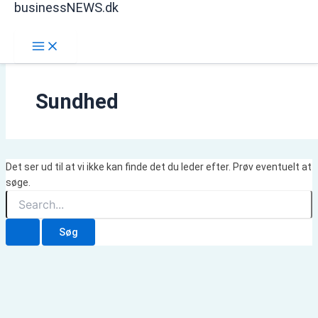
businessNEWS.dk
Gå
Søg
til
indholdet
Sundhed
Det ser ud til at vi ikke kan finde det du leder efter. Prøv eventuelt at
søge.
Søg
efter: