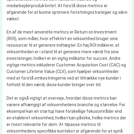
medarbejderproduktivitet. At forstå disse metrics er
afgørende for at kunne optimere forretningsstrategier og sikre
vækst.
En af de mest anvendte metrics er Return on Investment
(ROI), som måler, hvor effektivt en virksomhed bruger sine
ressourcer til at generere indtægter. En høj ROI indikerer, at
virksomheden er i stand til at generere mere værdi fra sine
investeringer, hvilket er en vigtig indikator for succes. Andre
vigtige metrics inkluderer Customer Acquisition Cost (CAC) og
Customer Lifetime Value (CLV), som hjælper virksomheder
med at forstå omkostningerne ved at tiltrække nye kunder i
forhold til den værdi, disse kunder bringer over tid.
Det er også vigtigt at overveje, hvordan disse metrics kan
variere afhængigt af virksomhedens branche og størrelse. For
eksempel kan en startup have forskellige fokusområder end
en etableret virksomhed, hvilket kan påvirke, hvilke metrics der
er mest relevante for dem. At tilpasse metrics til
virksomhedens specifikke kontekst er afgørende for at opnå