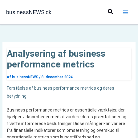
Gå
til
Søg
businessNEWS.dk
indholdet
Analysering af business
performance metrics
Af
businessNEWS
/
8. december 2024
Forståelse af business performance metrics og deres
betydning
Business performance metrics er essentielle værktøjer, der
hjælper virksomheder med at vurdere deres præstationer og
træffe informerede beslutninger. Disse målinger kan variere
fra finansielle indikatorer som omsætning og overskud til
operationelle metrics som kundetilfredshed og