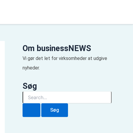
Om businessNEWS
Vi gør det let for virksomheder at udgive
nyheder.
Søg
S
ø
g
e
f
t
e