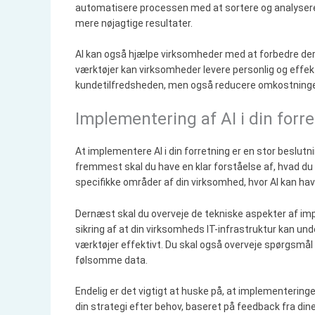
automatisere processen med at sortere og analysere
mere nøjagtige resultater.
AI kan også hjælpe virksomheder med at forbedre der
værktøjer kan virksomheder levere personlig og effekt
kundetilfredsheden, men også reducere omkostning
Implementering af AI i din forr
At implementere AI i din forretning er en stor beslutn
fremmest skal du have en klar forståelse af, hvad du 
specifikke områder af din virksomhed, hvor AI kan hav
Dernæst skal du overveje de tekniske aspekter af impl
sikring af at din virksomheds IT-infrastruktur kan und
værktøjer effektivt. Du skal også overveje spørgsmål o
følsomme data.
Endelig er det vigtigt at huske på, at implementeringe
din strategi efter behov, baseret på feedback fra di