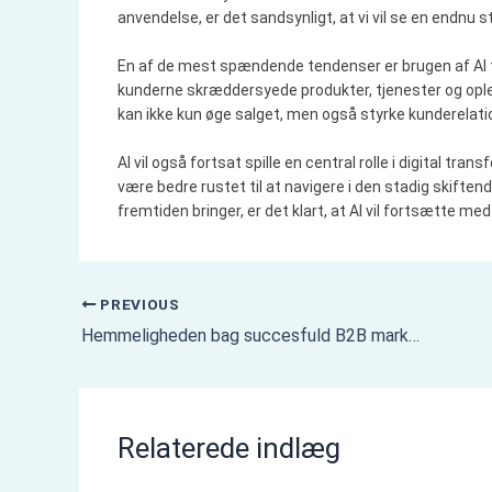
anvendelse, er det sandsynligt, at vi vil se en endnu s
En af de mest spændende tendenser er brugen af AI til
kunderne skræddersyede produkter, tjenester og ople
kan ikke kun øge salget, men også styrke kunderelati
AI vil også fortsat spille en central rolle i digital tr
være bedre rustet til at navigere i den stadig skifte
fremtiden bringer, er det klart, at AI vil fortsætte med
PREVIOUS
Hemmeligheden bag succesfuld B2B markedsføring: Sådan øger du din omsætning
Relaterede indlæg