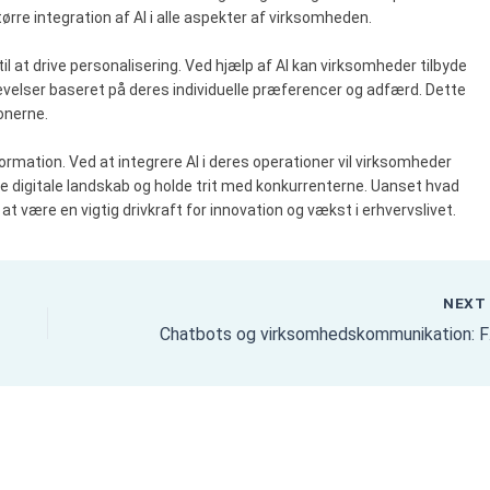
tørre integration af AI i alle aspekter af virksomheden.
 at drive personalisering. Ved hjælp af AI kan virksomheder tilbyde
velser baseret på deres individuelle præferencer og adfærd. Dette
onerne.
ansformation. Ved at integrere AI i deres operationer vil virksomheder
nde digitale landskab og holde trit med konkurrenterne. Uanset hvad
 at være en vigtig drivkraft for innovation og vækst i erhvervslivet.
NEX
Chatbot