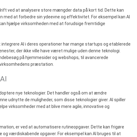
ift ved at analysere store mængder data på kort tid. Dette kan
en med at forbedre sin ydeevne og effektivitet. For eksempel kan AI
et kan hjælpe virksomheden med at forudsige fremtidige
at integrere AI i deres operationer har mange startups og etablerede
jenester, der ikke ville have været mulige uden denne teknologi.
kundebesøg på hjemmesider og webshops, til avancerede
i virksomhedens præstation.
AI
adoptere nye teknologier. Det handler også om at ændre
nne udnytte de muligheder, som disse teknologier giver. AI spiller
jælpe virksomheder med at blive mere agile, innovative og
mation, er ved at automatisere rutineopgaver. Dette kan frigøre
e og værdiskabende opgaver. For eksempel kan AI bruges til at