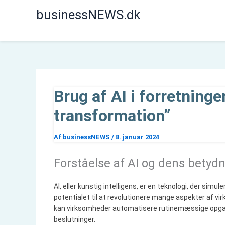
Gå
businessNEWS.dk
til
indholdet
Brug af AI i forretningen
transformation”
Af
businessNEWS
/
8. januar 2024
Forståelse af AI og dens betydn
AI, eller kunstig intelligens, er en teknologi, der simu
potentialet til at revolutionere mange aspekter af vir
kan virksomheder automatisere rutinemæssige opgav
beslutninger.