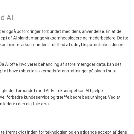
d AI
der også udfordringer forbundet med dens anvendelse. En af de
ccept af AI blandt mange virksomhedsledere og medarbejdere. Dette
 kan hindre virksomheden i fuldt ud at udnytte potentialet i denne
. Da AI ofte involverer behandling af store mængder data, kan det
igt at have robuste sikkerhedsforanstaltninger på plads for at
ligheder forbundet med AI. For eksempel kan AI hjælpe
ve, forbedre kundeservice og træffe bedre beslutninger. Ved at
ledere i den digitale æra.
satte fremskridt inden for teknologien og en stigende accept af dens