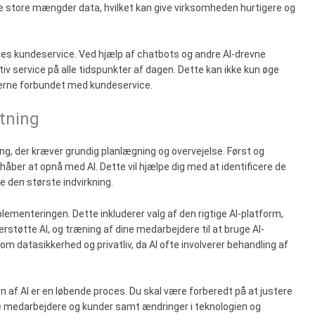
 store mængder data, hvilket kan give virksomheden hurtigere og
es kundeservice. Ved hjælp af chatbots og andre AI-drevne
iv service på alle tidspunkter af dagen. Dette kan ikke kun øge
erne forbundet med kundeservice.
etning
ing, der kræver grundig planlægning og overvejelse. Først og
håber at opnå med AI. Dette vil hjælpe dig med at identificere de
e den største indvirkning.
ementeringen. Dette inkluderer valg af den rigtige AI-platform,
erstøtte AI, og træning af dine medarbejdere til at bruge AI-
m datasikkerhed og privatliv, da AI ofte involverer behandling af
n af AI er en løbende proces. Du skal være forberedt på at justere
ne medarbejdere og kunder samt ændringer i teknologien og