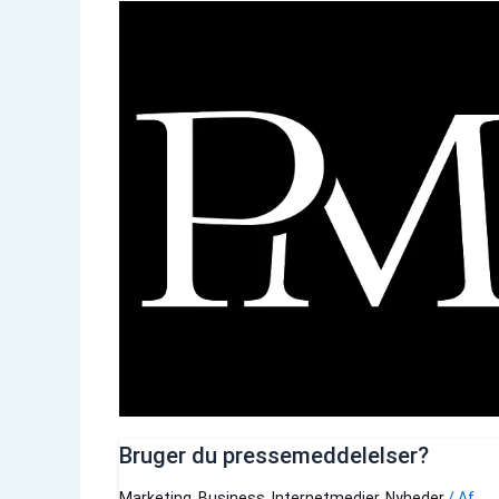
Bruger du pressemeddelelser?
Marketing
,
Business
,
Internetmedier
,
Nyheder
/ Af