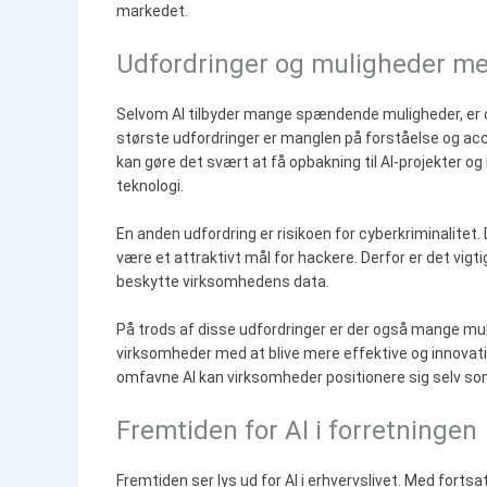
markedet.
Udfordringer og muligheder me
Selvom AI tilbyder mange spændende muligheder, er 
største udfordringer er manglen på forståelse og a
kan gøre det svært at få opbakning til AI-projekter og
teknologi.
En anden udfordring er risikoen for cyberkriminalitet
være et attraktivt mål for hackere. Derfor er det vigt
beskytte virksomhedens data.
På trods af disse udfordringer er der også mange mu
virksomheder med at blive mere effektive og innovati
omfavne AI kan virksomheder positionere sig selv som 
Fremtiden for AI i forretningen
Fremtiden ser lys ud for AI i erhvervslivet. Med fort