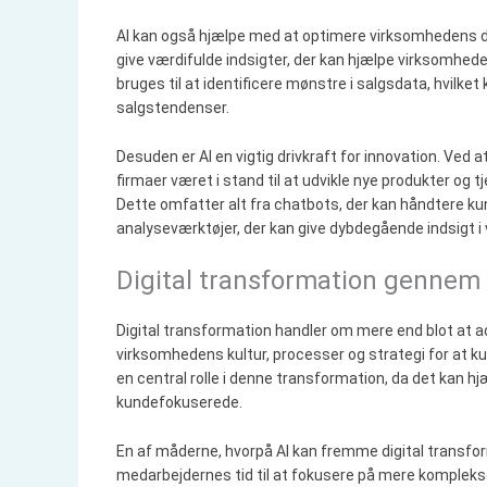
AI kan også hjælpe med at optimere virksomhedens dr
give værdifulde indsigter, der kan hjælpe virksomhed
bruges til at identificere mønstre i salgsdata, hvilk
salgstendenser.
Desuden er AI en vigtig drivkraft for innovation. Ved 
firmaer været i stand til at udvikle nye produkter og t
Dette omfatter alt fra chatbots, der kan håndtere 
analyseværktøjer, der kan give dybdegående indsigt 
Digital transformation gennem 
Digital transformation handler om mere end blot at 
virksomhedens kultur, processer og strategi for at ku
en central rolle i denne transformation, da det kan h
kundefokuserede.
En af måderne, hvorpå AI kan fremme digital transfor
medarbejdernes tid til at fokusere på mere kompleks