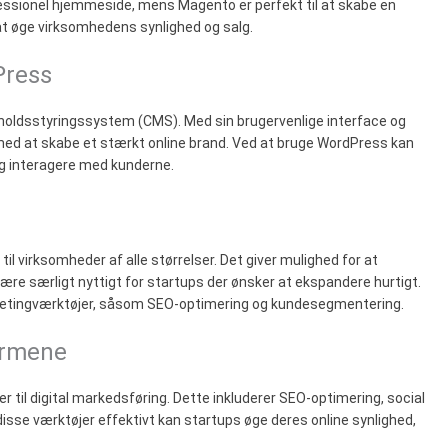
fessionel hjemmeside, mens Magento er perfekt til at skabe en
t øge virksomhedens synlighed og salg.
Press
oldsstyringssystem (CMS). Med sin brugervenlige interface og
 med at skabe et stærkt online brand. Ved at bruge WordPress kan
g interagere med kunderne.
l virksomheder af alle størrelser. Det giver mulighed for at
være særligt nyttigt for startups der ønsker at ekspandere hurtigt.
ketingværktøjer, såsom SEO-optimering og kundesegmentering.
ormene
il digital markedsføring. Dette inkluderer SEO-optimering, social
isse værktøjer effektivt kan startups øge deres online synlighed,