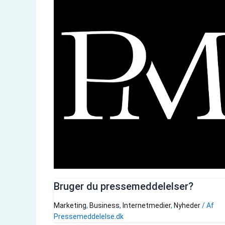
Bruger du pressemeddelelser?
Marketing
,
Business
,
Internetmedier
,
Nyheder
/ Af
Pressemeddelelse.dk