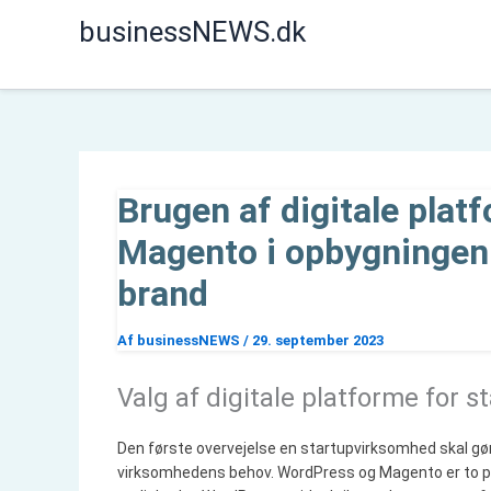
Gå
businessNEWS.dk
til
indholdet
Brugen af digitale pla
Magento i opbygningen
brand
Af
businessNEWS
/
29. september 2023
Valg af digitale platforme for s
Den første overvejelse en startupvirksomhed skal gøre 
virksomhedens behov. WordPress og Magento er to pop