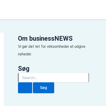
Om businessNEWS
Vi gør det let for virksomheder at udgive
nyheder.
Søg
S
ø
g
e
f
t
e