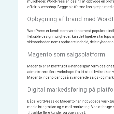
muligheder. WordPress er ideel til at opbygge en pro
effektiv webshop. Begge platforme kan hjælpe med a
Opbygning af brand med Word
WordPress er kendt som verdens mest populære indh
fleksible designmuligheder, kan det hjælpe startups
virksomheden nemt opdatere indhold, dele nyheder o
Magento som salgsplatform
Magento er et kraftfuldt e-handelsplatform designet ti
administrere flere webshops fra ét sted, hvilket kan 
Magento indeholder også avancerede salgs- og mar
Digital markedsføring på platf
Både WordPress og Magento har indbyggede værktøjer t
media integration og e-mail marketing. Ved at bruge d
tiltrække flere kunder og øge salget.