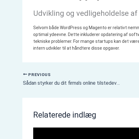
Udvikling og vedligeholdelse a
Selvom både WordPress og Magento er relativt nemme 
optimal ydeevne. Dette inkluderer opdatering af sof
tekniske problemer. For mange startups kan det vær
intern udvikler til at håndtere disse opgaver.
PREVIOUS
Sådan styrker du dit firma’s online tilstedeværelse gennem en effektiv hjemmeside og webshop
Relaterede indlæg