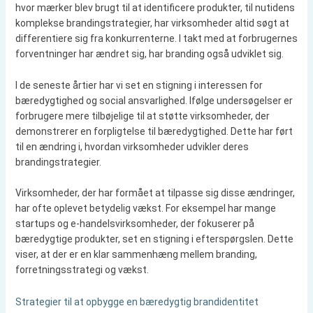
hvor mærker blev brugt til at identificere produkter, til nutidens
komplekse brandingstrategier, har virksomheder altid søgt at
differentiere sig fra konkurrenterne. I takt med at forbrugernes
forventninger har ændret sig, har branding også udviklet sig.
I de seneste årtier har vi set en stigning i interessen for
bæredygtighed og social ansvarlighed. Ifølge undersøgelser er
forbrugere mere tilbøjelige til at støtte virksomheder, der
demonstrerer en forpligtelse til bæredygtighed. Dette har ført
til en ændring i, hvordan virksomheder udvikler deres
brandingstrategier.
Virksomheder, der har formået at tilpasse sig disse ændringer,
har ofte oplevet betydelig vækst. For eksempel har mange
startups og e-handelsvirksomheder, der fokuserer på
bæredygtige produkter, set en stigning i efterspørgslen. Dette
viser, at der er en klar sammenhæng mellem branding,
forretningsstrategi og vækst.
Strategier til at opbygge en bæredygtig brandidentitet