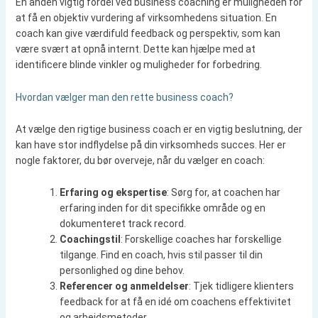
En anden vigtig fordel ved business coaching er muligheden for
at få en objektiv vurdering af virksomhedens situation. En
coach kan give værdifuld feedback og perspektiv, som kan
være svært at opnå internt. Dette kan hjælpe med at
identificere blinde vinkler og muligheder for forbedring.
Hvordan vælger man den rette business coach?
At vælge den rigtige business coach er en vigtig beslutning, der
kan have stor indflydelse på din virksomheds succes. Her er
nogle faktorer, du bør overveje, når du vælger en coach:
Erfaring og ekspertise
: Sørg for, at coachen har
erfaring inden for dit specifikke område og en
dokumenteret track record.
Coachingstil
: Forskellige coaches har forskellige
tilgange. Find en coach, hvis stil passer til din
personlighed og dine behov.
Referencer og anmeldelser
: Tjek tidligere klienters
feedback for at få en idé om coachens effektivitet
og arbejdsmetoder.