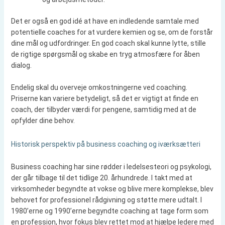
Det er også en god idé at have en indledende samtale med
potentielle coaches for at vurdere kemien og se, om de forstår
dine mål og udfordringer. En god coach skal kunne lytte, stille
de rigtige spørgsmål og skabe en tryg atmosfære for åben
dialog.
Endelig skal du overveje omkostningerne ved coaching.
Priserne kan variere betydeligt, så det er vigtigt at finde en
coach, der tilbyder værdi for pengene, samtidig med at de
opfylder dine behov.
Historisk perspektiv på business coaching og iværksætteri
Business coaching har sine rødder i ledelsesteori og psykologi,
der går tilbage til det tidlige 20. århundrede. I takt med at
virksomheder begyndte at vokse og blive mere komplekse, blev
behovet for professionel rådgivning og støtte mere udtalt. I
1980’erne og 1990’erne begyndte coaching at tage form som
en profession, hvor fokus blev rettet mod at hjælpe ledere med