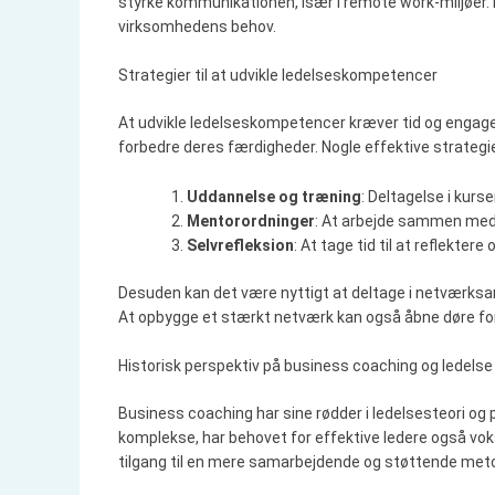
styrke kommunikationen, især i remote work-miljøer. Det
virksomhedens behov.
Strategier til at udvikle ledelseskompetencer
At udvikle ledelseskompetencer kræver tid og engagem
forbedre deres færdigheder. Nogle effektive strategie
Uddannelse og træning
: Deltagelse i kurs
Mentorordninger
: At arbejde sammen med 
Selvrefleksion
: At tage tid til at reflekter
Desuden kan det være nyttigt at deltage i netværksar
At opbygge et stærkt netværk kan også åbne døre fo
Historisk perspektiv på business coaching og ledelse
Business coaching har sine rødder i ledelsesteori og 
komplekse, har behovet for effektive ledere også voks
tilgang til en mere samarbejdende og støttende met