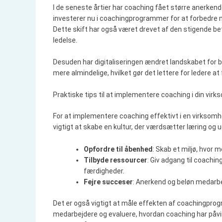
I de seneste årtier har coaching fået større anerkend
investerer nu i coachingprogrammer for at forbedre 
Dette skift har også været drevet af den stigende b
ledelse.
Desuden har digitaliseringen ændret landskabet for b
mere almindelige, hvilket gør det lettere for ledere at
Praktiske tips til at implementere coaching i din vir
For at implementere coaching effektivt i en virksomhe
vigtigt at skabe en kultur, der værdsætter læring og u
Opfordre til åbenhed
: Skab et miljø, hvor 
Tilbyde ressourcer
: Giv adgang til coachi
færdigheder.
Fejre succeser
: Anerkend og beløn medarb
Det er også vigtigt at måle effekten af coachingpro
medarbejdere og evaluere, hvordan coaching har påvi