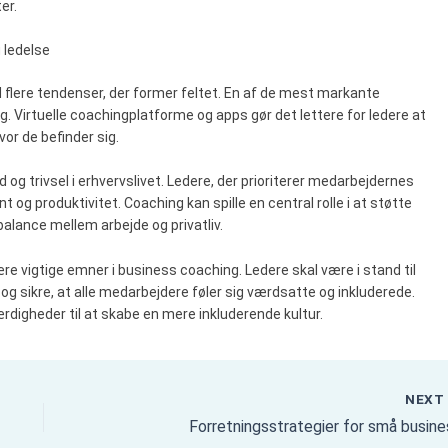
er.
 ledelse
flere tendenser, der former feltet. En af de mest markante
g. Virtuelle coachingplatforme og apps gør det lettere for ledere at
or de befinder sig.
g trivsel i erhvervslivet. Ledere, der prioriterer medarbejdernes
 og produktivitet. Coaching kan spille en central rolle i at støtte
alance mellem arbejde og privatliv.
ære vigtige emner i business coaching. Ledere skal være i stand til
og sikre, at alle medarbejdere føler sig værdsatte og inkluderede.
digheder til at skabe en mere inkluderende kultur.
NEX
Forretningsstrategier for små busine