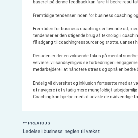
baseret på denne feedback kan føre til bedre resultat
Fremtidige tendenser inden for business coaching og
Fremtiden for business coaching ser lovende ud, med 
tendenser er den stigende brug af teknologi i coachin
få adgang til coachingressourcer og støtte, uanset hv
Desuden er der en voksende fokus på mental sundhed o
velvære, vil sandsynligvis se forbedringer i engagement
medarbejdere i at håndtere stress og opnå en bedre b
Endelig vil diversitet og inklusion fortsætte med at v
at navigere i et stadig mere mangfoldigt arbejdsmiljø 
Coaching kan hjælpe med at udvikle de nødvendige fær
PREVIOUS
Ledelse i business: nøglen til vækst