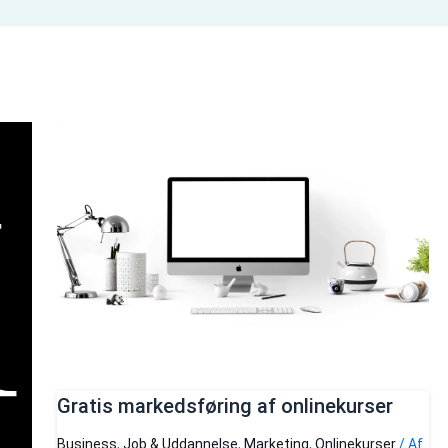
Gratis markedsføring af onlinekurser
Business
,
Job & Uddannelse
,
Marketing
,
Onlinekurser
/ Af