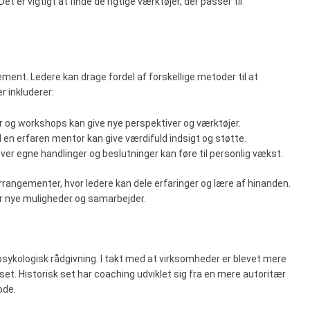
 er vigtigt at finde de rigtige værktøjer, der passer til
ent. Ledere kan drage fordel af forskellige metoder til at
r inkluderer:
er og workshops kan give nye perspektiver og værktøjer.
en erfaren mentor kan give værdifuld indsigt og støtte.
e over egne handlinger og beslutninger kan føre til personlig vækst.
rangementer, hvor ledere kan dele erfaringer og lære af hinanden.
r nye muligheder og samarbejder.
psykologisk rådgivning. I takt med at virksomheder er blevet mere
et. Historisk set har coaching udviklet sig fra en mere autoritær
ode.