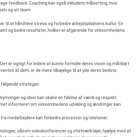
tage feedback. Coaching kan også inkludere målsetting, hvor
selv og sit team.
r til at håndtere stress og forbedre arbejdspladsens kultur. En
ment og bedre resultater, hvilket er afgørende for virksomhedens
Det er vigtigt for ledere at kunne formidle deres vision og mål klart
ventes af dem, er de mere tilbøjelige til at yde deres bedste.
følgende strategier:
ekymringer og ideer kan skabe en følelse af værdi og respekt.
eamet informeret om virksomhedens udvikling og ændringer kan
 fra medarbejdere kan forbedre processer og relationer.
logier, såsom videokonferencer og chatværktøjer, hjælpe med at