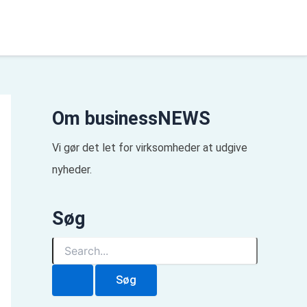
Om businessNEWS
Vi gør det let for virksomheder at udgive
nyheder.
Søg
S
ø
g
e
f