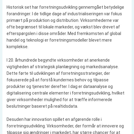
Historisk set har forretningsudvikling gennemgået betydelige
forandringer. I de tidlige dage af industrialiseringen var fokus
primært på produktion og distribution. Virksomhederne var
ofte begrænset til lokale markeder, og vækst blev drevet af
efterspørgslen i disse områder. Med fremkomsten af global
handel og teknologi er forretningsmodeller blevet mere
komplekse.
I 20. århundrede begyndte virksomheder at anerkende
vigtigheden af strategisk planlægning og markedsanalyse.
Dette førte til udviklingen af forretningsstrategier, der
fokuserede på at forstå kundernes behov og tilpasse
produkter og tjenester derefter. I dag er dataanalyse og
digitalisering centrale elementer i forretningsudvikling, hvilket
giver virksomheder mulighed for at træffe informerede
beslutninger baseret på realtidsdata.
Desuden har innovation spillet en afgørende rolle i
forretningsudvikling. Virksomheder, der formår at innovere og
tilpasse sig ændringer i markedet, har større chancer for at