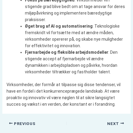
Fokus på bæredygtighed
: Virksomheder vil i
stigende grad blive bedt om at tage ansvar for deres
miljøpåvirkning og implementere bæredygtige
praksisser.
Øget brug af AI og automatisering
: Teknologiske
fremskridt vil fortsætte med at ændre måden,
virksomheder opererer på, og skabe nye muligheder
for effektivitet og innovation.
Fjernarbejde og fleksible arbejdsmodeller
: Den
stigende accept af fjernarbejde vil ændre
dynamikken i arbejdspladsen og påvirke, hvordan
virksomheder tiltrækker og fastholder talent.
Virksomheder, der formår at tilpasse sig disse tendenser, vil
have en fordel i det konkurrenceprægede landskab. At være
proaktiv og innovativ vil være nøglen til at sikre langsigtet
succes og vækst i en verden, der konstant er i forandring.
PREVIOUS
NEXT