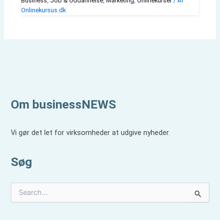
Business
,
Job & Uddannelse
,
Marketing
,
Onlinekurser
/ Af
Onlinekursus.dk
Om businessNEWS
Vi gør det let for virksomheder at udgive nyheder.
Søg
S
ø
g
e