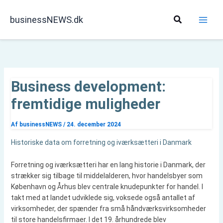
Gå
til
Søg
businessNEWS.dk
indholdet
Business development:
fremtidige muligheder
Af
businessNEWS
/
24. december 2024
Historiske data om forretning og iværksætteri i Danmark
Forretning og iværksætteri har en lang historie i Danmark, der
strækker sig tilbage til middelalderen, hvor handelsbyer som
København og Århus blev centrale knudepunkter for handel. I
takt med at landet udviklede sig, voksede også antallet af
virksomheder, der spænder fra små håndværksvirksomheder
til store handelsfirmaer. I det 19. århundrede blev