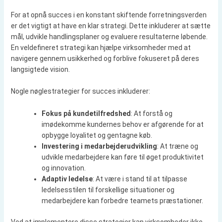
For at opnå succes i en konstant skiftende forretningsverden
er det vigtigt at have en klar strategi. Dette inkluderer at sætte
mål, udvikle handlingsplaner og evaluere resultaterne løbende.
En veldefineret strategi kan hjælpe virksomheder med at
navigere gennem usikkerhed og forblive fokuseret på deres
langsigtede vision.
Nogle nøglestrategier for succes inkluderer:
Fokus på kundetilfredshed
: At forstå og
imødekomme kundernes behov er afgørende for at
opbygge loyalitet og gentagne køb.
Investering i medarbejderudvikling
: At træne og
udvikle medarbejdere kan føre til øget produktivitet
og innovation.
Adaptiv ledelse
: At være i stand til at tilpasse
ledelsesstilen til forskellige situationer og
medarbejdere kan forbedre teamets præstationer.
Ved at implementere disse strategier kan virksomheder ikke