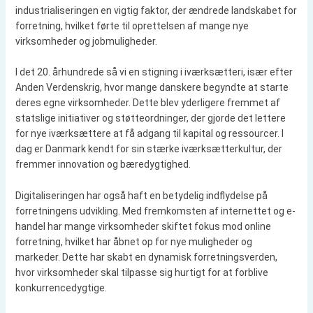
industrialiseringen en vigtig faktor, der ændrede landskabet for
forretning, hvilket førte til oprettelsen af mange nye
virksomheder og jobmuligheder.
I det 20. århundrede så vi en stigning i iværksætteri, især efter
Anden Verdenskrig, hvor mange danskere begyndte at starte
deres egne virksomheder. Dette blev yderligere fremmet af
statslige initiativer og støtteordninger, der gjorde det lettere
for nye iværksættere at få adgang til kapital og ressourcer. I
dag er Danmark kendt for sin stærke iværksætterkultur, der
fremmer innovation og bæredygtighed.
Digitaliseringen har også haft en betydelig indflydelse på
forretningens udvikling. Med fremkomsten af internettet og e-
handel har mange virksomheder skiftet fokus mod online
forretning, hvilket har åbnet op for nye muligheder og
markeder. Dette har skabt en dynamisk forretningsverden,
hvor virksomheder skal tilpasse sig hurtigt for at forblive
konkurrencedygtige.