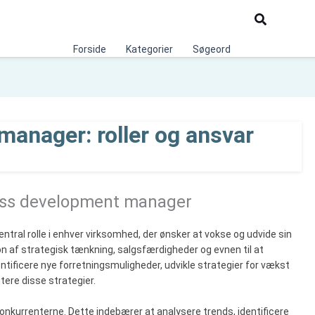
Søg
Forside
Kategorier
Søgeord
anager: roller og ansvar
ness development manager
ral rolle i enhver virksomhed, der ønsker at vokse og udvide sin
n af strategisk tænkning, salgsfærdigheder og evnen til at
ntificere nye forretningsmuligheder, udvikle strategier for vækst
ere disse strategier.
nkurrenterne. Dette indebærer at analysere trends, identificere