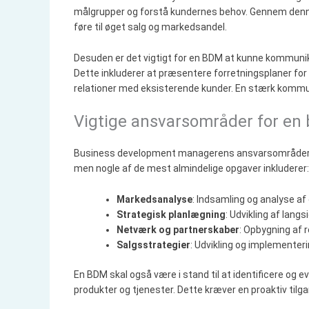
målgrupper og forstå kundernes behov. Gennem denne 
føre til øget salg og markedsandel.
Desuden er det vigtigt for en BDM at kunne kommunike
Dette inkluderer at præsentere forretningsplaner for
relationer med eksisterende kunder. En stærk kommun
Vigtige ansvarsområder for e
Business development managerens ansvarsområder k
men nogle af de mest almindelige opgaver inkluderer:
Markedsanalyse
: Indsamling og analyse a
Strategisk planlægning
: Udvikling af lang
Netværk og partnerskaber
: Opbygning af 
Salgsstrategier
: Udvikling og implementer
En BDM skal også være i stand til at identificere og 
produkter og tjenester. Dette kræver en proaktiv tilgan