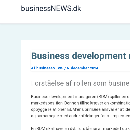
Gå
businessNEWS.dk
til
indholdet
Business development m
Af
businessNEWS
/
6. december 2024
Forståelse af rollen som busi
Business development manageren (BDM) spiller en cent
markedsposition. Denne stilling kræver en kombinatio
opbygge relationer. BDM’ens primære ansvar er at ide
og samarbejde med andre afdelinger for at implement
En BDM skal have en dyb forståelse af markedet og ko