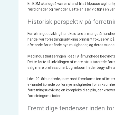
En BDM skal også være i stand til at tilpasse sig hurt
færdigheder og metoder. Dette er især vigtigt i en ver
Historisk perspektiv på forretn
Forretningsudvikling har eksisteret i mange århundrede
handel var forretningsudvikling primært fokuseret på
afstande for at finde nye muligheder, og deres succe
Med industrialiseringen i det 19. århundrede begyndt
Dette førte til udviklingen af mere strukturerede for
salg mere professionelt, og virksomheder begyndte at
I det 20. århundrede, især med fremkomsten af intern
e-handel åbnede op for nye muligheder for virksomheder,
forretningsudvikling en kompleks disciplin, der kræver
forretningsmetoder.
Fremtidige tendenser inden fo