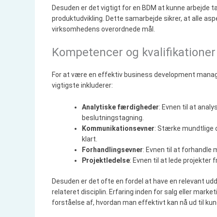
Desuden er det vigtigt for en BDM at kunne arbejde
produktudvikling. Dette samarbejde sikrer, at alle a
virksomhedens overordnede mål.
Kompetencer og kvalifikatione
For at være en effektiv business development manage
vigtigste inkluderer:
Analytiske færdigheder
: Evnen til at anal
beslutningstagning.
Kommunikationsevner
: Stærke mundtlige 
klart.
Forhandlingsevner
: Evnen til at forhandle
Projektledelse
: Evnen til at lede projekter 
Desuden er det ofte en fordel at have en relevant udd
relateret disciplin. Erfaring inden for salg eller marke
forståelse af, hvordan man effektivt kan nå ud til kun