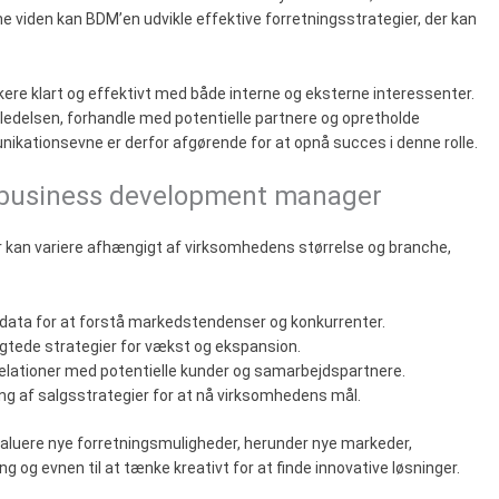
viden kan BDM’en udvikle effektive forretningsstrategier, der kan
re klart og effektivt med både interne og eksterne interessenter.
 ledelsen, forhandle med potentielle partnere og opretholde
ikationsevne er derfor afgørende for at opnå succes i denne rolle.
n business development manager
an variere afhængigt af virksomhedens størrelse og branche,
f data for at forstå markedstendenser og konkurrenter.
sigtede strategier for vækst og ekspansion.
relationer med potentielle kunder og samarbejdspartnere.
ing af salgsstrategier for at nå virksomhedens mål.
evaluere nye forretningsmuligheder, herunder nye markeder,
g og evnen til at tænke kreativt for at finde innovative løsninger.