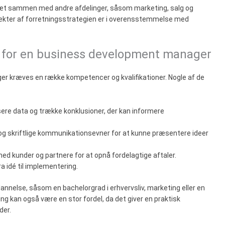
 tæt sammen med andre afdelinger, såsom marketing, salg og
spekter af forretningsstrategien er i overensstemmelse med
r for en business development manager
r kræves en række kompetencer og kvalifikationer. Nogle af de
ysere data og trække konklusioner, der kan informere
og skriftlige kommunikationsevner for at kunne præsentere ideer
 med kunder og partnere for at opnå fordelagtige aftaler.
fra idé til implementering.
annelse, såsom en bachelorgrad i erhvervsliv, marketing eller en
ting kan også være en stor fordel, da det giver en praktisk
der.