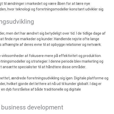
igt til ændringer i markedet og være åben for at lære nye
den, hvor teknologi og forretningsmodeller konstant udvikler sig.
ingsudvikling
r, men det har ændret sig betydeligt over tid. I de tidlige dage af
 at finde nye markeder og kunder. Handlende rejste ofte lange
s afhængte af deres evne til at opbygge relationer og netværk.
e virksomheder at fokusere mere på effektivitet og produktion.
retningsmodeller og strategier. I denne periode blev marketing og
 ansætte specialister til at håndtere disse områder.
ettet, ændrede forretningsudvikling sig igen. Digitale platforme og
 hvilket gjorde det lettere at nå ud til kunder globalt. I dag er
 en dyb forståelse af både traditionelle og digitale
r business development