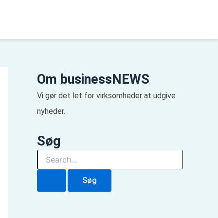
Om businessNEWS
Vi gør det let for virksomheder at udgive
nyheder.
Søg
S
ø
g
e
f
t
e