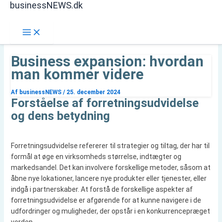
businessNEWS.dk
Gå
Søg
til
indholdet
Business expansion: hvordan
man kommer videre
Af
businessNEWS
/
25. december 2024
Forståelse af forretningsudvidelse
og dens betydning
Forretningsudvidelse refererer til strategier og tiltag, der har til
formål at øge en virksomheds størrelse, indtægter og
markedsandel. Det kan involvere forskellige metoder, såsom at
åbne nye lokationer, lancere nye produkter eller tjenester, eller
indgå i partnerskaber. At forstå de forskellige aspekter af
forretningsudvidelse er afgørende for at kunne navigere i de
udfordringer og muligheder, der opstår i en konkurrencepræget