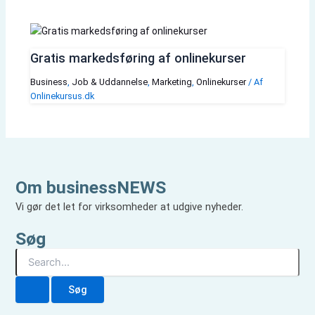
Gratis markedsføring af onlinekurser
Business
,
Job & Uddannelse
,
Marketing
,
Onlinekurser
/ Af
Onlinekursus.dk
Om businessNEWS
Vi gør det let for virksomheder at udgive nyheder.
Søg
S
ø
g
e
f