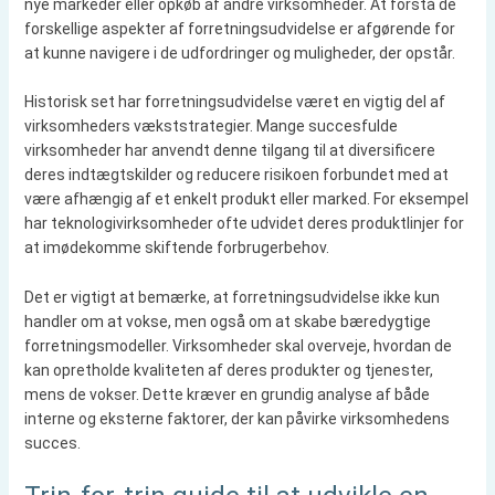
nye markeder eller opkøb af andre virksomheder. At forstå de
forskellige aspekter af forretningsudvidelse er afgørende for
at kunne navigere i de udfordringer og muligheder, der opstår.
Historisk set har forretningsudvidelse været en vigtig del af
virksomheders vækststrategier. Mange succesfulde
virksomheder har anvendt denne tilgang til at diversificere
deres indtægtskilder og reducere risikoen forbundet med at
være afhængig af et enkelt produkt eller marked. For eksempel
har teknologivirksomheder ofte udvidet deres produktlinjer for
at imødekomme skiftende forbrugerbehov.
Det er vigtigt at bemærke, at forretningsudvidelse ikke kun
handler om at vokse, men også om at skabe bæredygtige
forretningsmodeller. Virksomheder skal overveje, hvordan de
kan opretholde kvaliteten af deres produkter og tjenester,
mens de vokser. Dette kræver en grundig analyse af både
interne og eksterne faktorer, der kan påvirke virksomhedens
succes.