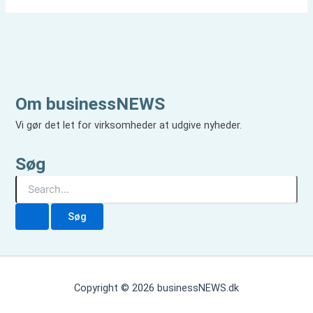
Om businessNEWS
Vi gør det let for virksomheder at udgive nyheder.
Søg
S
ø
g
e
f
t
e
r
Copyright © 2026 businessNEWS.dk
: