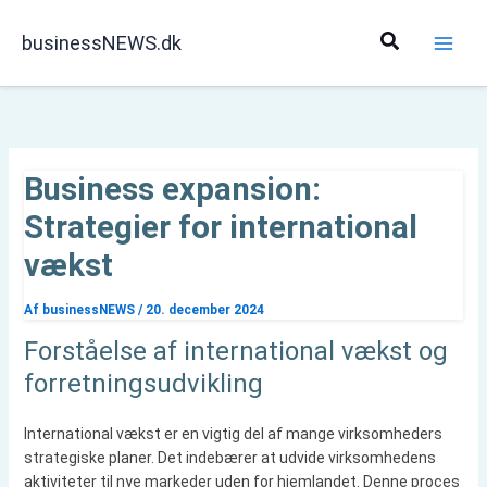
Gå
til
Søg
businessNEWS.dk
indholdet
Business expansion:
Strategier for international
vækst
Af
businessNEWS
/
20. december 2024
Forståelse af international vækst og
forretningsudvikling
International vækst er en vigtig del af mange virksomheders
strategiske planer. Det indebærer at udvide virksomhedens
aktiviteter til nye markeder uden for hjemlandet. Denne proces