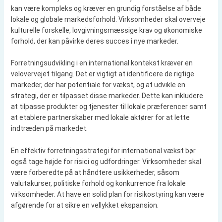
kan være kompleks og kræver en grundig forståelse af både
lokale og globale markedsforhold. Virksomheder skal overveje
kulturelle forskelle, lovgivningsmæssige krav og økonomiske
forhold, der kan påvirke deres succes i nye markeder.
Forretningsudvikling i en international kontekst kræver en
velovervejet tilgang. Det er vigtigt at identificere de rigtige
markeder, der har potentiale for vækst, og at udvikle en
strategi, der er tilpasset disse markeder. Dette kan inkludere
at tilpasse produkter og tjenester til lokale præferencer samt
at etablere partnerskaber med lokale aktører for at lette
indtræden på markedet.
En effektiv forretningsstrategi for international vækst bør
også tage højde for risici og udfordringer. Virksomheder skal
være forberedte på at håndtere usikkerheder, såsom
valutakurser, politiske forhold og konkurrence fra lokale
virksomheder. At have en solid plan for risikostyring kan være
afgørende for at sikre en vellykket ekspansion.