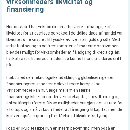
virksomheders likviditet og
finansiering
Historisk set har virksomheder altid været afhængige af
likviditet for at overleve og vokse. I de tidlige dage af handel var
likviditet ofte knyttet til fysiske aktiver som guld og sølv. Med
industrialiseringen og fremkomsten af moderne bankvæsen
blev det muligt for virksomheder at få adgang til kredit og lån,
hvilket revolutionerede måden, de kunne finansiere deres drift
på.
I takt med den teknologiske udvikling og globaliseringen er
finansieringsmulighederne blevet mere komplekse.
Virksomheder kan nu vælge mellem en række
finansieringskilder, herunder venturekapital, crowdfunding og
online låneplatforme. Disse muligheder har gjort det lettere for
startups og små virksomheder at få adgang til kapital, men de
kræver også en grundig forståelse af likviditetsstyring.
I dag er likviditet ikke kun en intern bekymring, men også en