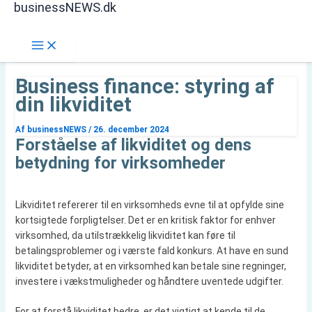
businessNEWS.dk
Gå
Søg
til
indholdet
Business finance: styring af
din likviditet
Af
businessNEWS
/
26. december 2024
Forståelse af likviditet og dens
betydning for virksomheder
Likviditet refererer til en virksomheds evne til at opfylde sine
kortsigtede forpligtelser. Det er en kritisk faktor for enhver
virksomhed, da utilstrækkelig likviditet kan føre til
betalingsproblemer og i værste fald konkurs. At have en sund
likviditet betyder, at en virksomhed kan betale sine regninger,
investere i vækstmuligheder og håndtere uventede udgifter.
For at forstå likviditet bedre, er det vigtigt at kende til de