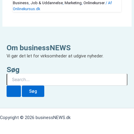
Business
,
Job & Uddannelse
,
Marketing
,
Onlinekurser
/ Af
Onlinekursus.dk
Om businessNEWS
Vi gør det let for virksomheder at udgive nyheder.
Søg
S
ø
g
e
f
t
e
Copyright © 2026 businessNEWS.dk
r
: