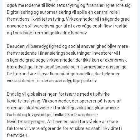
også metoderne til likviditetsstyring og finansiering ændre sig.
Digitalisering og automatisering vil spille en central rolle i
fremtidens likviditetsstyring. Virksomheder vil i stigende grad
anvende softwareløsninger til at overvåge cash flow i realtid
og forudsige fremtidige likviditetsbehov.
Desuden vil bæredygtighed og social ansvarlighed blive mere
fremtrædende i finansieringsbeslutninger. Investorer vil i
stigende grad søge virksomheder, der ikke kun er økonomisk
bæredygtige, men også sociale og miljømæssige ansvarlige.
Dette kan føre til nye finansieringsmodeller, der belønner
virksomheder for deres bæredygtige praksis.
Endelig vil globaliseringen fortsætte med at påvirke
likviditetsstyring. Virksomheder, der opererer på tværs af
grænser, skal navigere i forskellige valutaer, økonomiske
forhold og lovgivninger, hvilket kan komplicere
likviditetsstyringen. At have en solid forståelse af disse
faktorer vil være afgørende for at sikre en stabil likviditet i
fremtiden.