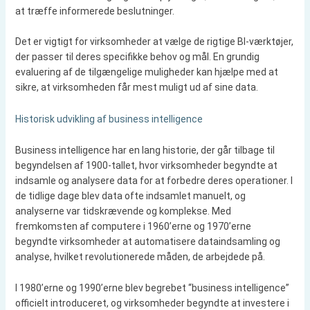
at træffe informerede beslutninger.
Det er vigtigt for virksomheder at vælge de rigtige BI-værktøjer,
der passer til deres specifikke behov og mål. En grundig
evaluering af de tilgængelige muligheder kan hjælpe med at
sikre, at virksomheden får mest muligt ud af sine data.
Historisk udvikling af business intelligence
Business intelligence har en lang historie, der går tilbage til
begyndelsen af 1900-tallet, hvor virksomheder begyndte at
indsamle og analysere data for at forbedre deres operationer. I
de tidlige dage blev data ofte indsamlet manuelt, og
analyserne var tidskrævende og komplekse. Med
fremkomsten af computere i 1960’erne og 1970’erne
begyndte virksomheder at automatisere dataindsamling og
analyse, hvilket revolutionerede måden, de arbejdede på.
I 1980’erne og 1990’erne blev begrebet “business intelligence”
officielt introduceret, og virksomheder begyndte at investere i