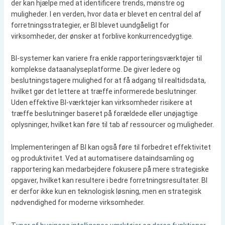
der kan hjælpe med at identificere trends, mønstre og
muligheder. I en verden, hvor data er blevet en central del af
forretningsstrategier, er BI blevet uundgåeligt for
virksomheder, der ønsker at forblive konkurrencedygtige.
BI-systemer kan variere fra enkle rapporteringsværktøjer til
komplekse dataanalyseplatforme. De giver ledere og
beslutningstagere mulighed for at få adgang til realtidsdata,
hvilket gør det lettere at træffe informerede beslutninger.
Uden effektive BI-værktøjer kan virksomheder risikere at
træffe beslutninger baseret på forældede eller unøjagtige
oplysninger, hvilket kan føre til tab af ressourcer og muligheder.
Implementeringen af BI kan også føre til forbedret effektivitet
og produktivitet. Ved at automatisere dataindsamling og
rapportering kan medarbejdere fokusere på mere strategiske
opgaver, hvilket kan resultere i bedre forretningsresultater. BI
er derfor ikke kun en teknologisk løsning, men en strategisk
nødvendighed for moderne virksomheder.