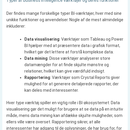
Typer af business intelligence værktøjer og deres funktioner
Der findes mange forskellige typer BI-værktøjer, hver med sine
unikke funktioner og anvendelser. Nogle af de mest almindelige
inkluderer:
Data visualisering
: Værktøjer som Tableau og Power
BI hjælper med at præsentere data i grafisk format,
hvilket gør det lettere at forstå komplekse data.
Data mining
: Disse værktøjer analyserer store
datamængder for at finde skjulte mønstre og
relationer, hvilket kan give værdifuld indsigt.
Rapportering
: Værktøjer som Crystal Reports giver
mulighed for at generere detaljerede rapporter, der
kan deles med interessenter.
Hver type værktøj spiller en vigtig rolle i BI-økosystemet. Data
visualisering gør det muligt for brugere at se data på en intuitiv
måde, mens data mining kan afdække skjulte muligheder, som
ellers ville være overset. Rapportering sikrer, at alle
interessenter har adgang til de oplysninger, de har brug for, for