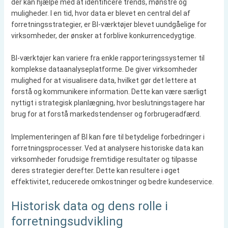
der kan hjælpe med at identificere trends, mønstre og
muligheder. I en tid, hvor data er blevet en central del af
forretningsstrategier, er BI-værktøjer blevet uundgåelige for
virksomheder, der ønsker at forblive konkurrencedygtige.
BI-værktøjer kan variere fra enkle rapporteringssystemer til
komplekse dataanalyseplatforme. De giver virksomheder
mulighed for at visualisere data, hvilket gør det lettere at
forstå og kommunikere information. Dette kan være særligt
nyttigt i strategisk planlægning, hvor beslutningstagere har
brug for at forstå markedstendenser og forbrugeradfærd.
Implementeringen af BI kan føre til betydelige forbedringer i
forretningsprocesser. Ved at analysere historiske data kan
virksomheder forudsige fremtidige resultater og tilpasse
deres strategier derefter. Dette kan resultere i øget
effektivitet, reducerede omkostninger og bedre kundeservice.
Historisk data og dens rolle i
forretningsudvikling