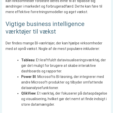
kan virksomheder forbedre deres evne til at tilpasse sig
ændringer i markedet og forbrugeradfærd. Dette kan føre til
mere effektive forretningsmodeller og øget vækst.
Vigtige business intelligence
værktøjer til vækst
Der findes mange BI-værktøjer, der kan hjælpe virksomheder
med at opnå vækst. Nogle af de mest populære inkluderer:
Tableau
: Et kraftfuldt datavisualiseringsværktøj, der
gør det muligt for brugere at skabe interaktive
dashboards og rapporter.
Power BI
: Microsofts BI-løsning, der integrerer med
andre Microsoft-produkter og tilbyder omfattende
dataanalysefunktioner.
QlikView
: Et værktøj, der fokuserer på dataopdagelse
og visualisering, hvilket gør det nemt at finde indsigt i
store datamængder.