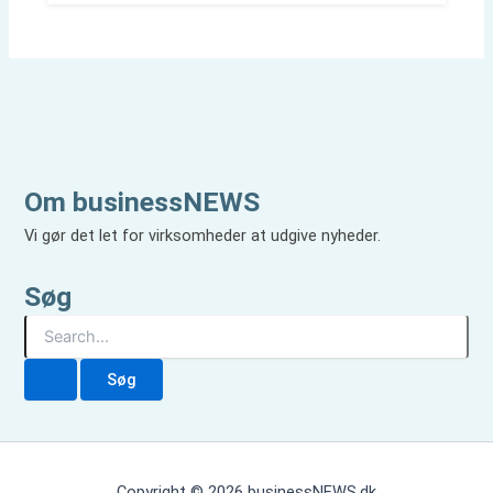
Om businessNEWS
Vi gør det let for virksomheder at udgive nyheder.
Søg
S
ø
g
e
f
t
e
r
Copyright © 2026 businessNEWS.dk