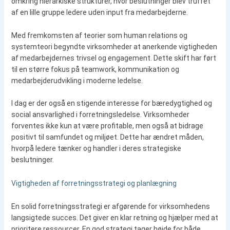
omkring hierarkiske strukturer, hvor beslutninger blev truffet
af en lille gruppe ledere uden input fra medarbejderne.
Med fremkomsten af teorier som human relations og
systemteori begyndte virksomheder at anerkende vigtigheden
af medarbejdernes trivsel og engagement. Dette skift har ført
til en større fokus på teamwork, kommunikation og
medarbejderudvikling i moderne ledelse.
I dag er der også en stigende interesse for bæredygtighed og
social ansvarlighed i forretningsledelse. Virksomheder
forventes ikke kun at være profitable, men også at bidrage
positivt til samfundet og miljøet. Dette har ændret måden,
hvorpå ledere tænker og handler i deres strategiske
beslutninger.
Vigtigheden af forretningsstrategi og planlægning
En solid forretningsstrategi er afgørende for virksomhedens
langsigtede succes. Det giver en klar retning og hjælper med at
prioritere ressourcer. En god strategi tager højde for både