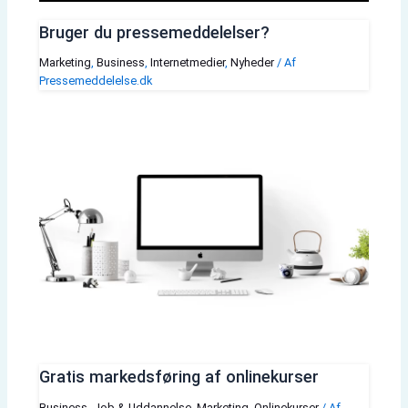
Bruger du pressemeddelelser?
Marketing
,
Business
,
Internetmedier
,
Nyheder
/ Af
Pressemeddelelse.dk
Gratis markedsføring af onlinekurser
Business
,
Job & Uddannelse
,
Marketing
,
Onlinekurser
/ Af