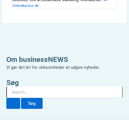
Onlinekursus.dk
Om businessNEWS
Vi gør det let for virksomheder at udgive nyheder.
Søg
S
ø
g
e
f
t
e