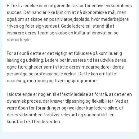
Effektiv ledelse er en afgørende faktor for enhver virksomheds
succes. Det handler ikke kun om at nå økonomiske mål, men
også om at skabe en positiv arbejdsplads, hvor medarbejdere
trives og føler sig værdsat. Gode ledere er i stand til at
inspirere deres team og skabe en kultur af innovation og
samarbejde.
For at opnå dette er det vigtigt at fokusere på kontinuerlig
læring og udvikling. Ledere bør investere tid i at udvikle deres
egne færdigheder samt støtte deres medarbejdere i deres
personlige og professionelle vækst. Dette kan omfatte
coaching, mentoring og træningsprogrammer.
I sidste ende er nøglen til effektiv ledelse at forstå, at det er en
dynamisk proces, der kræver tilpasning og fleksibilitet. Ved at
være åben for forandringer og nye ideer kan ledere sikre, at
deres virksomhed forbliver relevant og succesfuld i en
konstant skiftende verden.