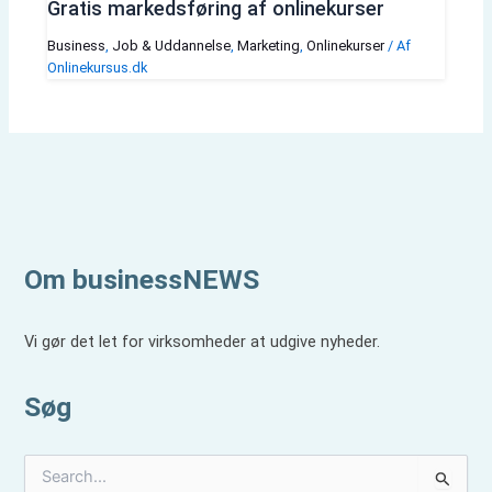
Gratis markedsføring af onlinekurser
Business
,
Job & Uddannelse
,
Marketing
,
Onlinekurser
/ Af
Onlinekursus.dk
Om businessNEWS
Vi gør det let for virksomheder at udgive nyheder.
Søg
S
ø