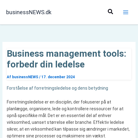
Gå
til
Søg
businessNEWS.dk
indholdet
Business management tools:
forbedr din ledelse
Af
businessNEWS
/
17. december 2024
Forståelse af forretningsledelse og dens betydning
Forretningsledelse er en disciplin, der fokuserer på at
planlægge, organisere, lede og kontrollere ressourcer for at
opnå specifikke mål. Det er en essentiel del af enhver
virksomhed, uanset størrelse eller branche. Effektiv ledelse
sikrer, at en virksomhed kan tilpasse sig ændringer i markedet,
optimere sine processer og maksimere sin vækst.