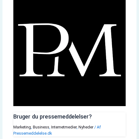
Bruger du pressemeddelelser?
Marketing
,
Business
,
Internetmedier
,
Nyheder
/ Af
Pressemeddelelse.dk