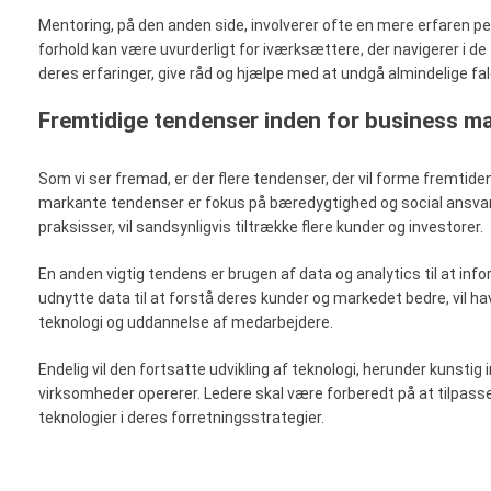
Mentoring, på den anden side, involverer ofte en mere erfaren pe
forhold kan være uvurderligt for iværksættere, der navigerer i de 
deres erfaringer, give råd og hjælpe med at undgå almindelige fa
Fremtidige tendenser inden for business m
Som vi ser fremad, er der flere tendenser, der vil forme fremti
markante tendenser er fokus på bæredygtighed og social ansvarl
praksisser, vil sandsynligvis tiltrække flere kunder og investorer.
En anden vigtig tendens er brugen af data og analytics til at in
udnytte data til at forstå deres kunder og markedet bedre, vil ha
teknologi og uddannelse af medarbejdere.
Endelig vil den fortsatte udvikling af teknologi, herunder kunsti
virksomheder opererer. Ledere skal være forberedt på at tilpass
teknologier i deres forretningsstrategier.