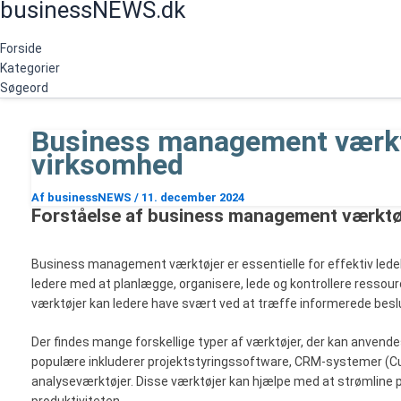
businessNEWS.dk
Gå
Søg
til
indholdet
Forside
Kategorier
Søgeord
Business management værktøj
virksomhed
Af
businessNEWS
/
11. december 2024
Forståelse af business management værktøje
Business management værktøjer er essentielle for effektiv ledel
ledere med at planlægge, organisere, lede og kontrollere ressou
værktøjer kan ledere have svært ved at træffe informerede besl
Der findes mange forskellige typer af værktøjer, der kan anven
populære inkluderer projektstyringssoftware, CRM-systemer (
analyseværktøjer. Disse værktøjer kan hjælpe med at strømline
produktiviteten.