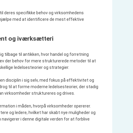
e
r
er til deres specifikke behov og virksomhedens
:
hjælpe med at identificere de mest effektive
nt og iværksætteri
ilbage til antikken, hvor handel og forretning
lev der behov for mere strukturerede metoder til at
kellige ledelsesteorier og strategier.
disciplin i sig selv, med fokus på effektivitet og
rog til at forme moderne ledelsesteorier, der stadig
dan virksomheder struktureres og drives.
formation i måden, hvorpå virksomheder opererer.
ere og ledere, hvilket har skabt nye muligheder og
 navigerer i denne digitale verden for at forblive