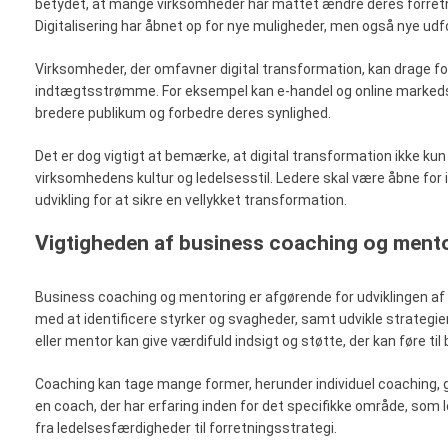
betydet, at mange virksomheder har måttet ændre deres forretnin
Digitalisering har åbnet op for nye muligheder, men også nye udfo
Virksomheder, der omfavner digital transformation, kan drage for
indtægtsstrømme. For eksempel kan e-handel og online markedsf
bredere publikum og forbedre deres synlighed.
Det er dog vigtigt at bemærke, at digital transformation ikke ku
virksomhedens kultur og ledelsesstil. Ledere skal være åbne for i
udvikling for at sikre en vellykket transformation.
Vigtigheden af business coaching og mentor
Business coaching og mentoring er afgørende for udviklingen af
med at identificere styrker og svagheder, samt udvikle strategie
eller mentor kan give værdifuld indsigt og støtte, der kan føre ti
Coaching kan tage mange former, herunder individuel coaching, g
en coach, der har erfaring inden for det specifikke område, som l
fra ledelsesfærdigheder til forretningsstrategi.