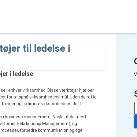
er til ledelse i
r i ledelse
V
se i enhver virksomhed. Disse værktøjer hjælper
rcer for at opnå virksomhedens mål. Uden de rette
utninger og optimere virksomhedens drift.
S
ø
des i business management. Nogle af de mest
g
e
Customer Relationship Management), og
f
 processer, forbedre kommunikation og øge
t