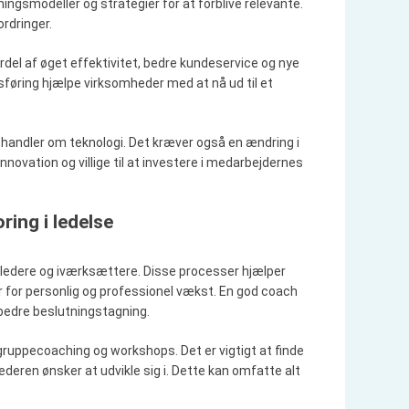
gsmodeller og strategier for at forblive relevante.
rdringer.
del af øget effektivitet, bedre kundeservice og nye
øring hjælpe virksomheder med at nå ud til et
n handler om teknologi. Det kræver også en ændring i
nnovation og villige til at investere i medarbejdernes
ing i ledelse
 ledere og iværksættere. Disse processer hjælper
r for personlig og professionel vækst. En god coach
l bedre beslutningstagning.
ruppecoaching og workshops. Det er vigtigt at finde
ederen ønsker at udvikle sig i. Dette kan omfatte alt