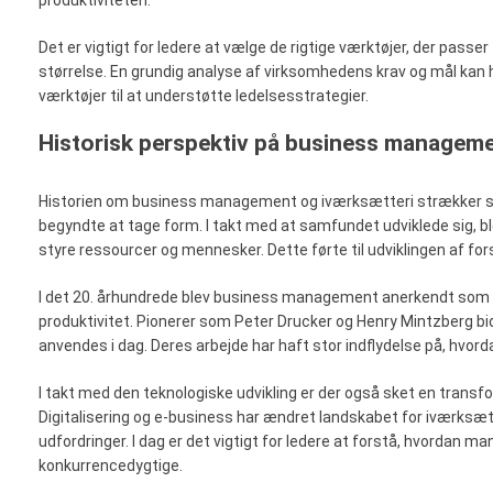
Det er vigtigt for ledere at vælge de rigtige værktøjer, der pass
størrelse. En grundig analyse af virksomhedens krav og mål kan 
værktøjer til at understøtte ledelsesstrategier.
Historisk perspektiv på business manageme
Historien om business management og iværksætteri strækker sig t
begyndte at tage form. I takt med at samfundet udviklede sig, b
styre ressourcer og mennesker. Dette førte til udviklingen af fors
I det 20. århundrede blev business management anerkendt som en 
produktivitet. Pionerer som Peter Drucker og Henry Mintzberg bid
anvendes i dag. Deres arbejde har haft stor indflydelse på, hvor
I takt med den teknologiske udvikling er der også sket en trans
Digitalisering og e-business har ændret landskabet for iværksætt
udfordringer. I dag er det vigtigt for ledere at forstå, hvordan man
konkurrencedygtige.