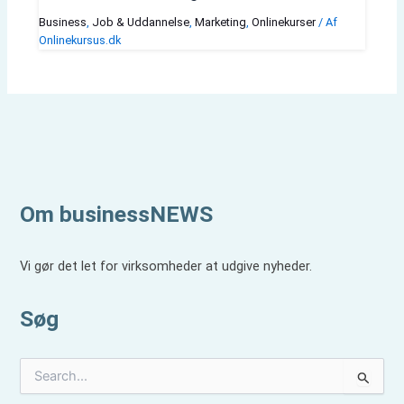
Business
,
Job & Uddannelse
,
Marketing
,
Onlinekurser
/ Af
Onlinekursus.dk
Om businessNEWS
Vi gør det let for virksomheder at udgive nyheder.
Søg
S
ø
g