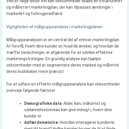
Ved at følge disse trin kan virksomheder skabe en struktureret
og målrettet marketingplan, der kan tilpasses ændringer i
markedet og forbrugeradfærd.
Vigtigheden af målgruppeanalyse i marketingplanen
Målgruppeanalysen er en central del af enhver marketingplan.
At forstå, hvem dine kunder er, hvad de ønsker, og hvordan de
træffer beslutninger, er afgørende for at udvikle effektive
marketingstrategier. En grundig analyse kan hjælpe
virksomheder med at segmentere deres marked og målrette
deres budskaber mere præcist.
For at udføre en effektiv målgruppeanalyse kan virksomheder
overveje følgende faktorer:
Demografiske data
: Alder, køn, indkomst og
uddannelsesniveau kan give indsigt i, hvem dine
kunder er.
Adfærdsmønstre
: Hvordan interagerer kunderne
med dit brand? Hvilke kanaler bruger de til at finde