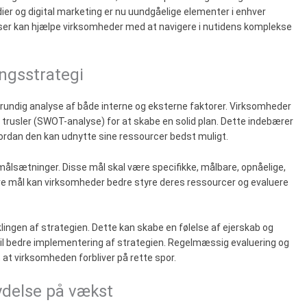
dier og digital marketing er nu uundgåelige elementer i enhver
nser kan hjælpe virksomheder med at navigere i nutidens komplekse
ingsstrategi
 grundig analyse af både interne og eksterne faktorer. Virksomheder
 trusler (SWOT-analyse) for at skabe en solid plan. Dette indebærer
vordan den kan udnytte sine ressourcer bedst muligt.
g målsætninger. Disse mål skal være specifikke, målbare, opnåelige,
e mål kan virksomheder bedre styre deres ressourcer og evaluere
klingen af strategien. Dette kan skabe en følelse af ejerskab og
il bedre implementering af strategien. Regelmæssig evaluering og
, at virksomheden forbliver på rette spor.
ydelse på vækst