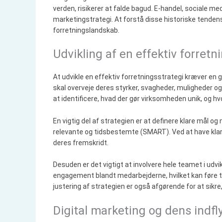
verden, risikerer at falde bagud. E-handel, sociale me
marketingstrategi. At forstå disse historiske tende
forretningslandskab.
Udvikling af en effektiv forretn
At udvikle en effektiv forretningsstrategi kræver en
skal overveje deres styrker, svagheder, muligheder og
at identificere, hvad der gør virksomheden unik, og h
En vigtig del af strategien er at definere klare mål o
relevante og tidsbestemte (SMART). Ved at have klar
deres fremskridt.
Desuden er det vigtigt at involvere hele teamet i udvi
engagement blandt medarbejderne, hvilket kan føre t
justering af strategien er også afgørende for at sikre
Digital marketing og dens indfl