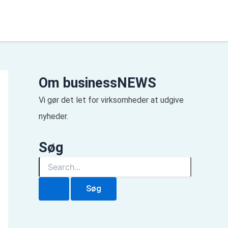
Om businessNEWS
Vi gør det let for virksomheder at udgive
nyheder.
Søg
S
ø
g
e
f
t
e