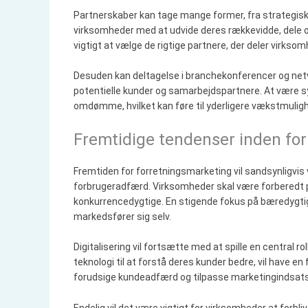
Partnerskaber kan tage mange former, fra strategiske 
virksomheder med at udvide deres rækkevidde, dele om
vigtigt at vælge de rigtige partnere, der deler virks
Desuden kan deltagelse i branchekonferencer og ne
potentielle kunder og samarbejdspartnere. At være s
omdømme, hvilket kan føre til yderligere vækstmulig
Fremtidige tendenser inden for
Fremtiden for forretningsmarketing vil sandsynligvis
forbrugeradfærd. Virksomheder skal være forberedt på
konkurrencedygtige. En stigende fokus på bæredygtig
markedsfører sig selv.
Digitalisering vil fortsætte med at spille en central r
teknologi til at forstå deres kunder bedre, vil have en
forudsige kundeadfærd og tilpasse marketingindsats
Endelig vil det være vigtigt for virksomheder at forbl