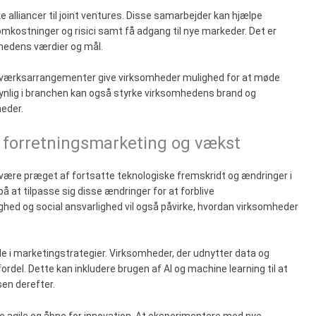
alliancer til joint ventures. Disse samarbejder kan hjælpe
kostninger og risici samt få adgang til nye markeder. Det er
omhedens værdier og mål.
tværksarrangementer give virksomheder mulighed for at møde
ynlig i branchen kan også styrke virksomhedens brand og
heder.
 forretningsmarketing og vækst
 være præget af fortsatte teknologiske fremskridt og ændringer i
 at tilpasse sig disse ændringer for at forblive
hed og social ansvarlighed vil også påvirke, hvordan virksomheder
olle i marketingstrategier. Virksomheder, der udnytter data og
 fordel. Dette kan inkludere brugen af AI og machine learning til at
en derefter.
ive agile og åbne for innovation. At eksperimentere med nye