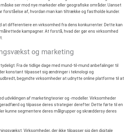
e måske ser mod nye markeder eller geografiske områder. Uanset
klar forståelse af, hvordan man kan tiltrække og fastholde kunder.
 at differentiere en virksomhed fra dens konkurrenter. Dette kan
ålrettede kampagner. At forstå, hvad der gør ens virksomhed
t.
ningsvækst og marketing
tydeligt. Fra de tidlige dage med mund-til-mund anbefalinger til
er konstant tilpasset sig ændringer i teknologi og
 udbredt, begyndte virksomheder at udnytte online platforme til at
d udviklingen af marketingteorier og -modeller. Virksomheder
eradfærd og tilpasse deres strategier derefter. Dette førte til en
heder kunne segmentere deres målgrupper og skræddersy deres
tningsvækst. Virksomheder, der ikke tilpasser sig den digitale