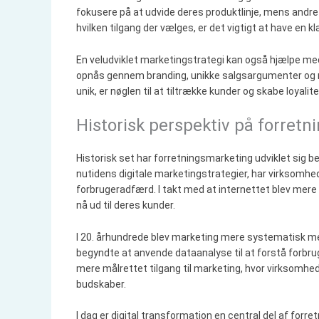
fokusere på at udvide deres produktlinje, mens andr
hvilken tilgang der vælges, er det vigtigt at have en 
En veludviklet marketingstrategi kan også hjælpe med
opnås gennem branding, unikke salgsargumenter og m
unik, er nøglen til at tiltrække kunder og skabe loyalite
Historisk perspektiv på forret
Historisk set har forretningsmarketing udviklet sig be
nutidens digitale marketingstrategier, har virksomhed
forbrugeradfærd. I takt med at internettet blev mere
nå ud til deres kunder.
I 20. århundrede blev marketing mere systematisk me
begyndte at anvende dataanalyse til at forstå forbrug
mere målrettet tilgang til marketing, hvor virksom
budskaber.
I dag er digital transformation en central del af forre