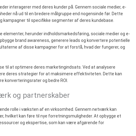
heder interagerer med deres kunder på. Gennem sociale medier, e-
eder nå ud til en bredere målgruppe end nogensinde før. Dette
og kampagner til specifikke segmenter af deres kundebase.
ere elementer, herunder indholdsmarkedsføring, sociale medier og e-
opbygge brand awareness, generere leads og konvertere potentielle
sultaterne af disse kampagner for at forstå, hvad der fungerer, og
e til at optimere deres marketingindsats. Ved at analysere
re deres strategier for at maksimere effektiviteten. Dette kan
jere konverteringsrater og bedre ROI.
værk og partnerskaber
rende rolle i væksten af en virksomhed. Gennem netværk kan
, hvilket kan føre til nye forretningsmuligheder. At opbygge et
ressourcer og ekspertise, som kan være afgørende for