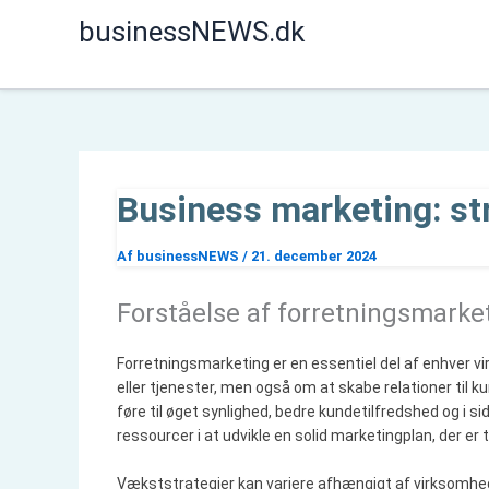
Gå
businessNEWS.dk
til
indholdet
Business marketing: st
Af
businessNEWS
/
21. december 2024
Forståelse af forretningsmarke
Forretningsmarketing er en essentiel del af enhver 
eller tjenester, men også om at skabe relationer til 
føre til øget synlighed, bedre kundetilfredshed og i 
ressourcer i at udvikle en solid marketingplan, der er
Vækststrategier kan variere afhængigt af virksomhed