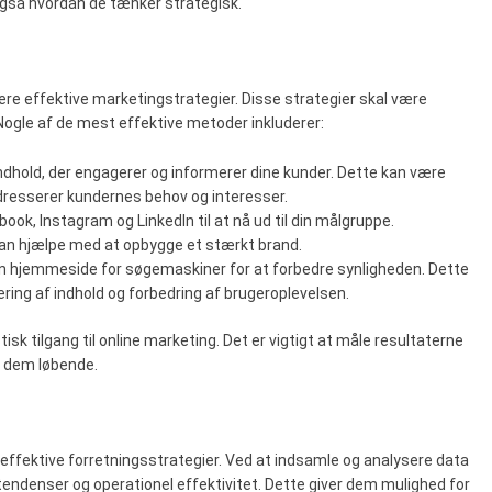
gså hvordan de tænker strategisk.
ere effektive marketingstrategier. Disse strategier skal være
ogle af de mest effektive metoder inkluderer:
indhold, der engagerer og informerer dine kunder. Dette kan være
 adresserer kundernes behov og interesser.
ok, Instagram og LinkedIn til at nå ud til din målgruppe.
an hjælpe med at opbygge et stærkt brand.
in hjemmeside for søgemaskiner for at forbedre synligheden. Dette
ering af indhold og forbedring af brugeroplevelsen.
isk tilgang til online marketing. Det er vigtigt at måle resultaterne
e dem løbende.
f effektive forretningsstrategier. Ved at indsamle og analysere data
endenser og operationel effektivitet. Dette giver dem mulighed for