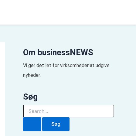
Om businessNEWS
Vi gør det let for virksomheder at udgive
nyheder.
Søg
S
ø
g
e
f