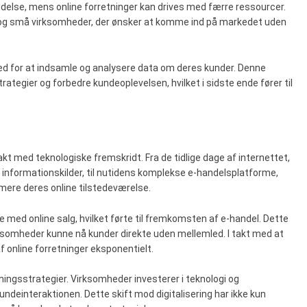
holdelse, mens online forretninger kan drives med færre ressourcer.
 og små virksomheder, der ønsker at komme ind på markedet uden
ed for at indsamle og analysere data om deres kunder. Denne
ategier og forbedre kundeoplevelsen, hvilket i sidste ende fører til
takt med teknologiske fremskridt. Fra de tidlige dage af internettet,
nformationskilder, til nutidens komplekse e-handelsplatforme,
mere deres online tilstedeværelse.
med online salg, hvilket førte til fremkomsten af e-handel. Dette
rksomheder kunne nå kunder direkte uden mellemled. I takt med at
f online forretninger eksponentielt.
etningsstrategier. Virksomheder investerer i teknologi og
undeinteraktionen. Dette skift mod digitalisering har ikke kun