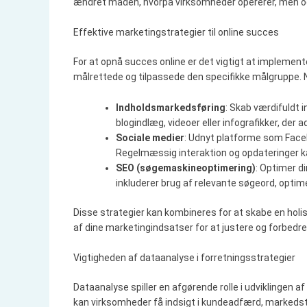
ændret måden, hvorpå virksomheder opererer, men o
Effektive marketingstrategier til online succes
For at opnå succes online er det vigtigt at implement
målrettede og tilpassede den specifikke målgruppe. N
Indholdsmarkedsføring
: Skab værdifuldt 
blogindlæg, videoer eller infografikker, der
Sociale medier
: Udnyt platforme som Facebo
Regelmæssig interaktion og opdateringer k
SEO (søgemaskineoptimering)
: Optimer d
inkluderer brug af relevante søgeord, optim
Disse strategier kan kombineres for at skabe en holist
af dine marketingindsatser for at justere og forbedr
Vigtigheden af dataanalyse i forretningsstrategier
Dataanalyse spiller en afgørende rolle i udviklingen a
kan virksomheder få indsigt i kundeadfærd, markedst