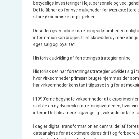
betydelige investeringer i leje, personale og vedlige
Dette åbner op for nye muligheder for iværksættere
store økonomiske forpligtelser.
Desuden giver online forretning virksomheder muligh
information kan bruges til at skræddersy marketingstr
øget salg og loyalitet.
Historisk udvikling af forretningsstrategier online
Historisk set har forretningsstrategier udviklet sig i 
hvor virksomheder primært brugte hjemmesider som i
har virksomheder konstant tilpasset sig for at maksi
I 1990’erne begyndte virksomheder at eksperimentere 
skabte en ny dynamik i forretningsverdenen, hvor vi
internettet blev mere tilgængeligt, voksede antallet a
I dag er digital transformation en central del af forr
dataanalyse for at optimere deres drift og forbedre k