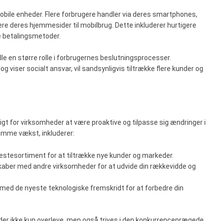
bile enheder. Flere forbrugere handler via deres smartphones,
re deres hjemmesider til mobilbrug. Dette inkluderer hurtigere
e betalingsmetoder.
le en større rolle i forbrugernes beslutningsprocesser.
g viser socialt ansvar, vil sandsynligvis tiltrække flere kunder og
tigt for virksomheder at være proaktive og tilpasse sig ændringer i
remme vækst, inkluderer:
jenestesortiment for at tiltrække nye kunder og markeder.
skaber med andre virksomheder for at udvide din rækkevidde og
t med de nyeste teknologiske fremskridt for at forbedre din
er ikke kun overleve, men også trives i den konkurrenceprægede