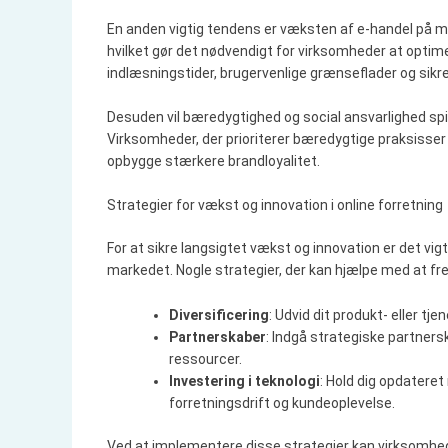
En anden vigtig tendens er væksten af e-handel på mo
hvilket gør det nødvendigt for virksomheder at optime
indlæsningstider, brugervenlige grænseflader og sikr
Desuden vil bæredygtighed og social ansvarlighed spil
Virksomheder, der prioriterer bæredygtige praksisser o
opbygge stærkere brandloyalitet.
Strategier for vækst og innovation i online forretning
For at sikre langsigtet vækst og innovation er det vig
markedet. Nogle strategier, der kan hjælpe med at f
Diversificering
: Udvid dit produkt- eller t
Partnerskaber
: Indgå strategiske partner
ressourcer.
Investering i teknologi
: Hold dig opdatere
forretningsdrift og kundeoplevelse.
Ved at implementere disse strategier kan virksomhed