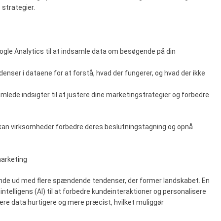
 strategier.
ogle Analytics til at indsamle data om besøgende på din
denser i dataene for at forstå, hvad der fungerer, og hvad der ikke
amlede indsigter til at justere dine marketingstrategier og forbedre
r kan virksomheder forbedre deres beslutningstagning og opnå
marketing
vende ud med flere spændende tendenser, der former landskabet. En
telligens (AI) til at forbedre kundeinteraktioner og personalisere
ere data hurtigere og mere præcist, hvilket muliggør