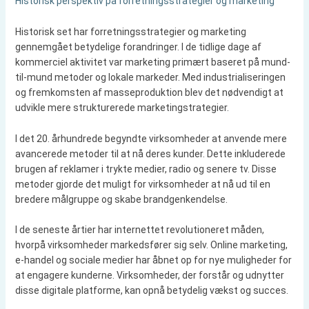
Historisk perspektiv på forretningsstrategier og marketing
Historisk set har forretningsstrategier og marketing
gennemgået betydelige forandringer. I de tidlige dage af
kommerciel aktivitet var marketing primært baseret på mund-
til-mund metoder og lokale markeder. Med industrialiseringen
og fremkomsten af masseproduktion blev det nødvendigt at
udvikle mere strukturerede marketingstrategier.
I det 20. århundrede begyndte virksomheder at anvende mere
avancerede metoder til at nå deres kunder. Dette inkluderede
brugen af reklamer i trykte medier, radio og senere tv. Disse
metoder gjorde det muligt for virksomheder at nå ud til en
bredere målgruppe og skabe brandgenkendelse.
I de seneste årtier har internettet revolutioneret måden,
hvorpå virksomheder markedsfører sig selv. Online marketing,
e-handel og sociale medier har åbnet op for nye muligheder for
at engagere kunderne. Virksomheder, der forstår og udnytter
disse digitale platforme, kan opnå betydelig vækst og succes.