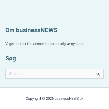
Om businessNEWS
Vi gør det let for virksomheder at udgive nyheder.
Søg
S
ø
g
e
f
t
Copyright © 2026 businessNEWS.dk
e
r