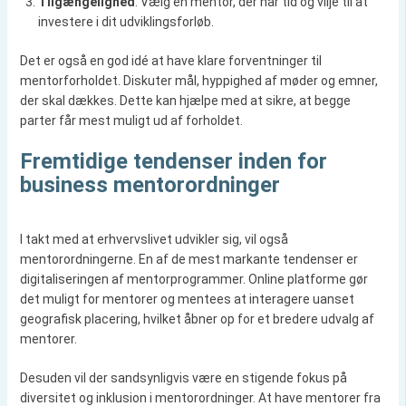
Tilgængelighed
: Vælg en mentor, der har tid og vilje til at
investere i dit udviklingsforløb.
Det er også en god idé at have klare forventninger til
mentorforholdet. Diskuter mål, hyppighed af møder og emner,
der skal dækkes. Dette kan hjælpe med at sikre, at begge
parter får mest muligt ud af forholdet.
Fremtidige tendenser inden for
business mentorordninger
I takt med at erhvervslivet udvikler sig, vil også
mentorordningerne. En af de mest markante tendenser er
digitaliseringen af mentorprogrammer. Online platforme gør
det muligt for mentorer og mentees at interagere uanset
geografisk placering, hvilket åbner op for et bredere udvalg af
mentorer.
Desuden vil der sandsynligvis være en stigende fokus på
diversitet og inklusion i mentorordninger. At have mentorer fra