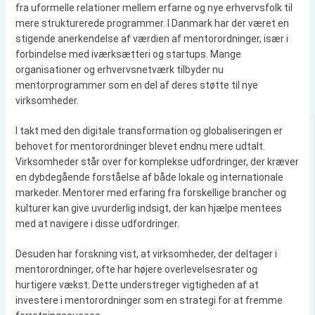
fra uformelle relationer mellem erfarne og nye erhvervsfolk til
mere strukturerede programmer. I Danmark har der været en
stigende anerkendelse af værdien af mentorordninger, især i
forbindelse med iværksætteri og startups. Mange
organisationer og erhvervsnetværk tilbyder nu
mentorprogrammer som en del af deres støtte til nye
virksomheder.
I takt med den digitale transformation og globaliseringen er
behovet for mentorordninger blevet endnu mere udtalt.
Virksomheder står over for komplekse udfordringer, der kræver
en dybdegående forståelse af både lokale og internationale
markeder. Mentorer med erfaring fra forskellige brancher og
kulturer kan give uvurderlig indsigt, der kan hjælpe mentees
med at navigere i disse udfordringer.
Desuden har forskning vist, at virksomheder, der deltager i
mentorordninger, ofte har højere overlevelsesrater og
hurtigere vækst. Dette understreger vigtigheden af at
investere i mentorordninger som en strategi for at fremme