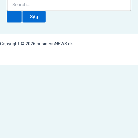
S
ø
g
e
f
t
e
Copyright © 2026 businessNEWS.dk
r
: