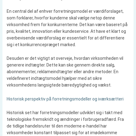
En central del af enhver forretningsmodel er værdiforslaget,
som forklarer, hvorfor kunderne skal vælge netop denne
virksomhed frem for konkurrenterne. Det kan være baseret på
pris, kvalitet, innovation eller kundeservice. At have et klart og
overbevisende værdiforslag er essentielt for at differentiere
sig i et konkurrencepræget marked.
Desuden er det vigtigt at overveje, hvordan virksomheden vil
generere indtægter. Dette kan ske gennem direkte salg,
abonnementer, reklameindtægter eller andre metoder. En
veldefineret indtægtsmodel hjælper med at sikre
virksomhedens langsigtede bæredygtighed og vækst.
Historisk perspektiv på forretningsmodeller og iværksætteri
Historisk set har forretningsmodeller udviklet sig i takt med
teknologiske fremskridt og ændringer i forbrugeradfærd. Fra
de tidlige handelsruter til den moderne e-handel har
virksomheder konstant tilpasset sig for at imødekomme