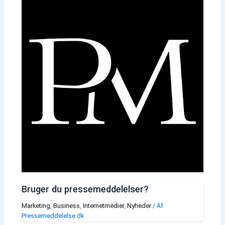
Bruger du pressemeddelelser?
Marketing
,
Business
,
Internetmedier
,
Nyheder
/ Af
Pressemeddelelse.dk