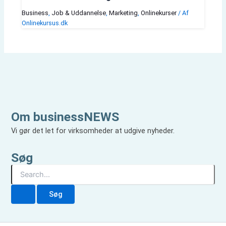
Business
,
Job & Uddannelse
,
Marketing
,
Onlinekurser
/ Af
Onlinekursus.dk
Om businessNEWS
Vi gør det let for virksomheder at udgive nyheder.
Søg
S
ø
g
e
f
t