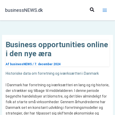
Gå
til
Søg
businessNEWS.dk
indholdet
Business opportunities online
i den nye æra
Af
businessNEWS
/
7. december 2024
Historiske data om forretning og iværksætteri i Danmark
I Danmark har forretning og iværksætteri en lang og rig historie,
der strækker sig tilbage til middelalderen. I denne periode
begyndte handelsbyer at blomstre, og det blev almindeligt for
folk at starte små virksomheder. Gennem århundrederne har
Danmark set en konstant udvikling i forretningsmodeller og
strategier, der har tilpasset sig skiftende økonomiske og