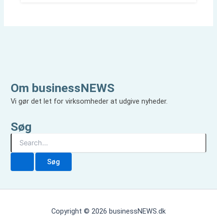
Om businessNEWS
Vi gør det let for virksomheder at udgive nyheder.
Søg
S
ø
g
e
f
t
e
r
Copyright © 2026 businessNEWS.dk
: