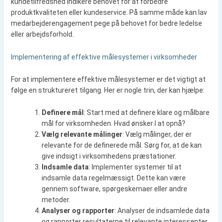
kundetilfredshed indikere behovet for at forbedre
produktkvaliteten eller kundeservice. På samme måde kan lav
medarbejderengagement pege på behovet for bedre ledelse
eller arbejdsforhold.
Implementering af effektive målesystemer i virksomheder
For at implementere effektive målesystemer er det vigtigt at
følge en struktureret tilgang. Her er nogle trin, der kan hjælpe:
Definere mål
: Start med at definere klare og målbare
mål for virksomheden. Hvad ønsker I at opnå?
Vælg relevante målinger
: Vælg målinger, der er
relevante for de definerede mål. Sørg for, at de kan
give indsigt i virksomhedens præstationer.
Indsamle data
: Implementer systemer til at
indsamle data regelmæssigt. Dette kan være
gennem software, spørgeskemaer eller andre
metoder.
Analyser og rapporter
: Analyser de indsamlede data
og rapporter resultaterne til relevante interessenter.