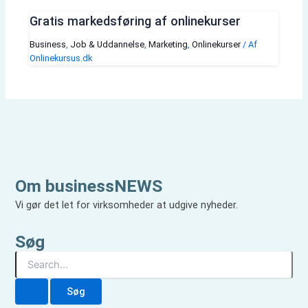
Gratis markedsføring af onlinekurser
Business
,
Job & Uddannelse
,
Marketing
,
Onlinekurser
/ Af
Onlinekursus.dk
Om businessNEWS
Vi gør det let for virksomheder at udgive nyheder.
Søg
S
ø
g
e