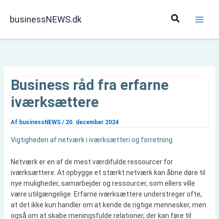
Gå
til
Søg
businessNEWS.dk
indholdet
Business råd fra erfarne
iværksættere
Af
businessNEWS
/
20. december 2024
Vigtigheden af netværk i iværksætteri og forretning
Netværk er en af de mest værdifulde ressourcer for
iværksættere. At opbygge et stærkt netværk kan åbne døre til
nye muligheder, samarbejder og ressourcer, som ellers ville
være utilgængelige. Erfarne iværksættere understreger ofte,
at det ikke kun handler om at kende de rigtige mennesker, men
også om at skabe meningsfulde relationer, der kan føre til