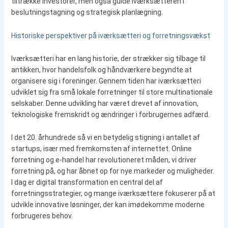
tiltrække investorer, men også guide iværksætteren i
beslutningstagning og strategisk planlægning.
Historiske perspektiver på iværksætteri og forretningsvækst
Iværksætteri har en lang historie, der strækker sig tilbage til
antikken, hvor handelsfolk og håndværkere begyndte at
organisere sig i foreninger. Gennem tiden har iværksætteri
udviklet sig fra små lokale forretninger til store multinationale
selskaber. Denne udvikling har været drevet af innovation,
teknologiske fremskridt og ændringer i forbrugernes adfærd.
I det 20. århundrede så vi en betydelig stigning i antallet af
startups, især med fremkomsten af internettet. Online
forretning og e-handel har revolutioneret måden, vi driver
forretning på, og har åbnet op for nye markeder og muligheder.
I dag er digital transformation en central del af
forretningsstrategier, og mange iværksættere fokuserer på at
udvikle innovative løsninger, der kan imødekomme moderne
forbrugeres behov.