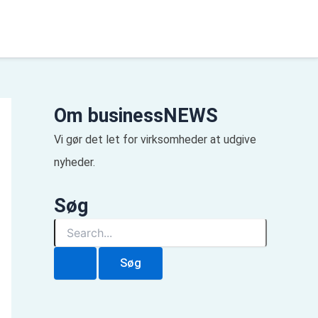
Om businessNEWS
Vi gør det let for virksomheder at udgive
nyheder.
Søg
S
ø
g
e
f
t
e