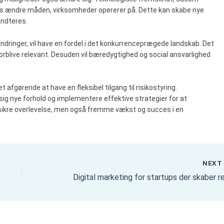
gvis ændre måden, virksomheder opererer på. Dette kan skabe nye
åndteres.
 ændringer, vil have en fordel i det konkurrenceprægede landskab. Det
t forblive relevant. Desuden vil bæredygtighed og social ansvarlighed
 afgørende at have en fleksibel tilgang til risikostyring.
 sig nye forhold og implementere effektive strategier for at
un sikre overlevelse, men også fremme vækst og succes i en
NEX