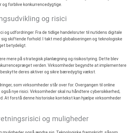
 og forblive konkurrencedygtige.
ngsudvikling og risici
ci og udfordringer. Fra de tidlige handelsruter til nutidens digitale
 sig skiftende forhold. I takt med globaliseringen og teknologiske
get betydeligt.
re mere på strategisk planlægning og risikostyring. Dette blev
 konkurrencepræget verden. Virksomheder begyndte at implementere
 beskytte deres aktiver og sikre bæredygtig vækst.
dringer, som virksomheder står over for. Overgangen til online
 også nye risici. Virksomheder skal nu håndtere cybersikkerhed,
d. At forstå denne historiske kontekst kan hjælpe virksomheder
retningsrisici og muligheder
ci og muligheder også ændre sig. Teknologiske fremskridt, såsom