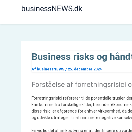
Gå
businessNEWS.dk
til
indholdet
Business risks og håndt
Af
businessNEWS
/
25. december 2024
Forståelse af forretningsrisici
Forretningsrisici refererer til de potentielle trusler, 
kan komme fra forskellige kilder, herunder økonomiske
disse risici er afgørende for enhver virksomhed, da d
og udvikle strategier til at minimere negative konsek
En vigtig del af risikostyring er at identificere og vur