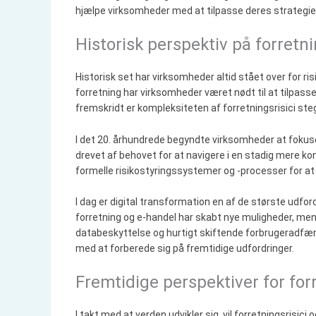
hjælpe virksomheder med at tilpasse deres strategier
Historisk perspektiv på forretni
Historisk set har virksomheder altid stået over for risi
forretning har virksomheder været nødt til at tilpasse
fremskridt er kompleksiteten af forretningsrisici ste
I det 20. århundrede begyndte virksomheder at fokuse
drevet af behovet for at navigere i en stadig mere
formelle risikostyringssystemer og -processer for at
I dag er digital transformation en af de største udfor
forretning og e-handel har skabt nye muligheder, men
databeskyttelse og hurtigt skiftende forbrugeradfær
med at forberede sig på fremtidige udfordringer.
Fremtidige perspektiver for for
I takt med at verden udvikler sig, vil forretningsrisi