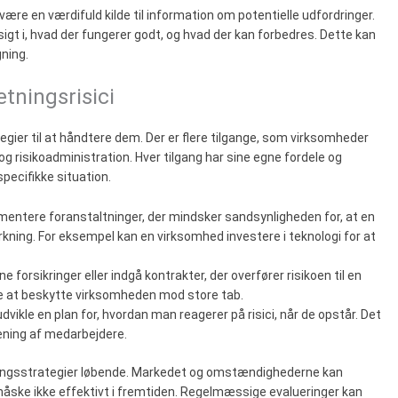
re en værdifuld kilde til information om potentielle udfordringer.
sigt i, hvad der fungerer godt, og hvad der kan forbedres. Dette kan
gning.
etningsrisici
trategier til at håndtere dem. Der er flere tilgange, som virksomheder
 og risikoadministration. Hver tilgang har sine egne fordele og
pecifikke situation.
mentere foranstaltninger, der mindsker sandsynligheden for, at en
irkning. For eksempel kan en virksomhed investere i teknologi for at
e forsikringer eller indgå kontrakter, der overfører risikoen til en
de at beskytte virksomheden mod store tab.
dvikle en plan for, hvordan man reagerer på risici, når de opstår. Det
æning af medarbejdere.
tyringsstrategier løbende. Markedet og omstændighederne kan
r måske ikke effektivt i fremtiden. Regelmæssige evalueringer kan