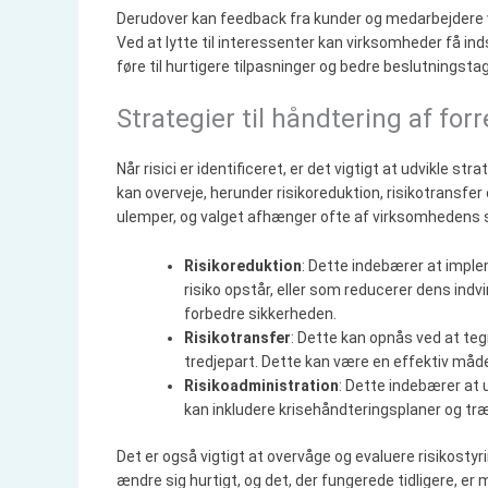
Derudover kan feedback fra kunder og medarbejdere væ
Ved at lytte til interessenter kan virksomheder få ind
føre til hurtigere tilpasninger og bedre beslutningsta
Strategier til håndtering af forr
Når risici er identificeret, er det vigtigt at udvikle s
kan overveje, herunder risikoreduktion, risikotransfer
ulemper, og valget afhænger ofte af virksomhedens s
Risikoreduktion
: Dette indebærer at imple
risiko opstår, eller som reducerer dens indv
forbedre sikkerheden.
Risikotransfer
: Dette kan opnås ved at tegn
tredjepart. Dette kan være en effektiv må
Risikoadministration
: Dette indebærer at u
kan inkludere krisehåndteringsplaner og tr
Det er også vigtigt at overvåge og evaluere risikos
ændre sig hurtigt, og det, der fungerede tidligere, e