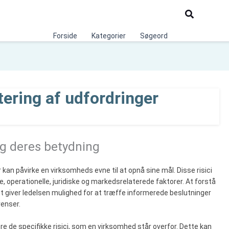
Søg
Forside
Kategorier
Søgeord
ering af udfordringer
 og deres betydning
der kan påvirke en virksomheds evne til at opnå sine mål. Disse risici
, operationelle, juridiske og markedsrelaterede faktorer. At forstå
et giver ledelsen mulighed for at træffe informerede beslutninger
venser.
dere de specifikke risici, som en virksomhed står overfor. Dette kan