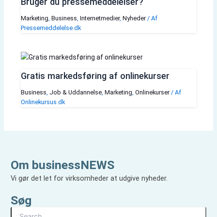
Bruger du pressemeddelelser?
Marketing
,
Business
,
Internetmedier
,
Nyheder
/ Af
Pressemeddelelse.dk
Gratis markedsføring af onlinekurser
Business
,
Job & Uddannelse
,
Marketing
,
Onlinekurser
/ Af
Onlinekursus.dk
Om businessNEWS
Vi gør det let for virksomheder at udgive nyheder.
Søg
S