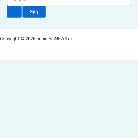
ø
g
e
f
t
e
Copyright © 2026 businessNEWS.dk
r
: