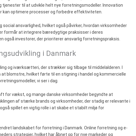
tjenester til at udvikle helt nye forretningsmodeller. Innovation
er kan optimere processer og forbedre effektiviteten.
 social ansvarlighed, hvilket også påvirker, hvordan virksomheder
er formår at integrere bæredygtige praksisser i deres
n også investorer, der prioriterer ansvarlig forretningspraksis.
ingsudvikling i Danmark
ing og iværksætteri, der strækker sig tilbage til middelalderen. I
blomstre, hvilket førte til en stigning i handel og kommercielle
retningsmodeller, vi ser i dag.
vkraft for vækst, og mange danske virksomheder begyndte at
iklingen af stærke brands og virksomheder, der stadig er relevante i
å spillet en vigtig rolle i at skabe et stabilt miljø for
 ændret landskabet for forretning i Danmark. Online forretning og e-
eders strategier, hvilket har åbnet op for nye markeder og