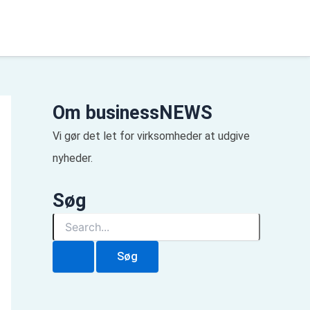
Om businessNEWS
Vi gør det let for virksomheder at udgive
nyheder.
Søg
S
ø
g
e
f
t
e