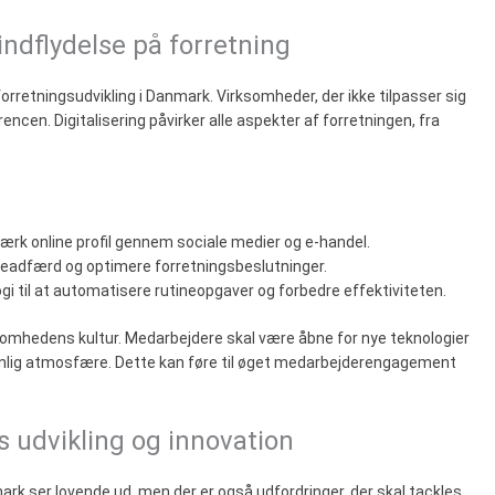
indflydelse på forretning
forretningsudvikling i Danmark. Virksomheder, der ikke tilpasser sig
rrencen. Digitalisering påvirker alle aspekter af forretningen, fra
tærk online profil gennem sociale medier og e-handel.
undeadfærd og optimere forretningsbeslutninger.
gi til at automatisere rutineopgaver og forbedre effektiviteten.
somhedens kultur. Medarbejdere skal være åbne for nye teknologier
enlig atmosfære. Dette kan føre til øget medarbejderengagement
s udvikling og innovation
ark ser lovende ud, men der er også udfordringer, der skal tackles.