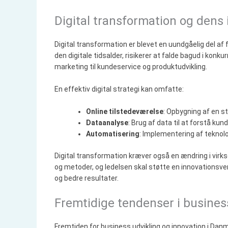
Digital transformation og dens 
Digital transformation er blevet en uundgåelig del af 
den digitale tidsalder, risikerer at falde bagud i konku
marketing til kundeservice og produktudvikling.
En effektiv digital strategi kan omfatte:
Online tilstedeværelse
: Opbygning af en s
Dataanalyse
: Brug af data til at forstå k
Automatisering
: Implementering af teknolo
Digital transformation kræver også en ændring i virk
og metoder, og ledelsen skal støtte en innovationsv
og bedre resultater.
Fremtidige tendenser i busines
Fremtiden for business udvikling og innovation i Danm