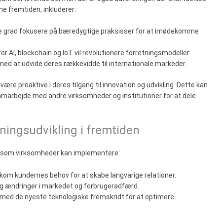
me fremtiden, inkluderer:
nde grad fokusere på bæredygtige praksisser for at imødekomme
for AI, blockchain og IoT vil revolutionere forretningsmodeller.
med at udvide deres rækkevidde til internationale markeder.
ære proaktive i deres tilgang til innovation og udvikling. Dette kan
samarbejde med andre virksomheder og institutioner for at dele
tningsudvikling i fremtiden
er, som virksomheder kan implementere:
kom kundernes behov for at skabe langvarige relationer.
e sig ændringer i markedet og forbrugeradfærd.
t med de nyeste teknologiske fremskridt for at optimere