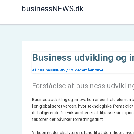
Gå
businessNEWS.dk
til
indholdet
Business udvikling og 
Af
businessNEWS
/
12. december 2024
Forståelse af business udvikli
Business udvikling og innovation er centrale element
I en globaliseret verden, hvor teknologiske fremskrid
det afgørende for virksomheder at tilpasse sig og in
faktorer, der påvirker forretningsdrift.
Virksomheder skal være i stand til at identificere nye 