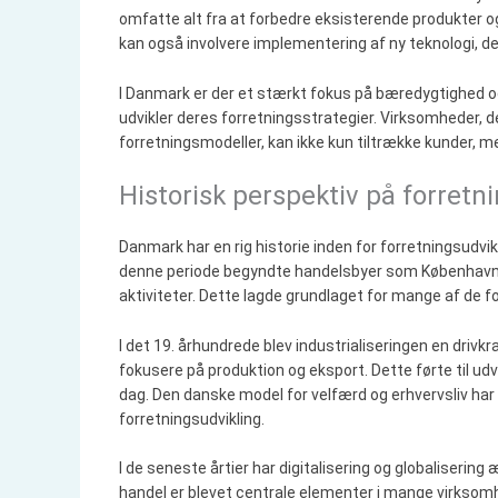
omfatte alt fra at forbedre eksisterende produkter og 
kan også involvere implementering af ny teknologi, d
I Danmark er der et stærkt fokus på bæredygtighed og
udvikler deres forretningsstrategier. Virksomheder, d
forretningsmodeller, kan ikke kun tiltrække kunder, me
Historisk perspektiv på forretn
Danmark har en rig historie inden for forretningsudvikl
denne periode begyndte handelsbyer som København at 
aktiviteter. Dette lagde grundlaget for mange af de for
I det 19. århundrede blev industrialiseringen en dri
fokusere på produktion og eksport. Dette førte til udv
dag. Den danske model for velfærd og erhvervsliv har ogs
forretningsudvikling.
I de seneste årtier har digitalisering og globalisering
handel er blevet centrale elementer i mange virksomh