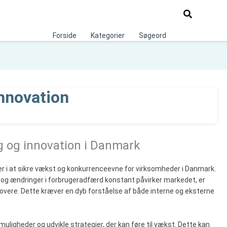
Søg
Forside
Kategorier
Søgeord
innovation
ng og innovation i Danmark
er i at sikre vækst og konkurrenceevne for virksomheder i Danmark.
t og ændringer i forbrugeradfærd konstant påvirker markedet, er
novere. Dette kræver en dyb forståelse af både interne og eksterne
muligheder og udvikle strategier, der kan føre til vækst. Dette kan