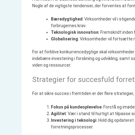
Nogle af de vigtigste tendenser, der forventes at for
Bæredygtighed
: Virksomheder vil i stige
forbrugernes krav.
Teknologisk innovation
: Fremskridt inden 
Globalisering
: Virksomheder vil fortsætte 
For at forblive konkurrencedygtige skal virksomheder v
indebære investering i forskning og udvikling, samt 
viden og ressourcer.
Strategier for succesfuld forre
For at sikre succes i fremtiden er der flere strategi
Fokus på kundeoplevelse
: Forstå og imøde
Agilitet
: Vær i stand til hurtigt at tilpass
Investering i teknologi
: Hold dig opdatere
forretningsprocesser.