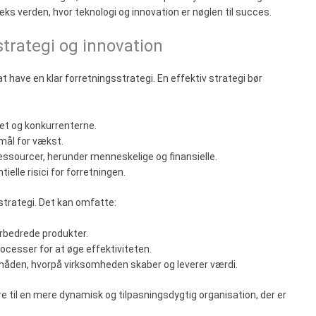
ks verden, hvor teknologi og innovation er nøglen til succes.
strategi og innovation
at have en klar forretningsstrategi. En effektiv strategi bør
et og konkurrenterne.
 mål for vækst.
 ressourcer, herunder menneskelige og finansielle.
tielle risici for forretningen.
strategi. Det kan omfatte:
forbedrede produkter.
rocesser for at øge effektiviteten.
måden, hvorpå virksomheden skaber og leverer værdi.
re til en mere dynamisk og tilpasningsdygtig organisation, der er