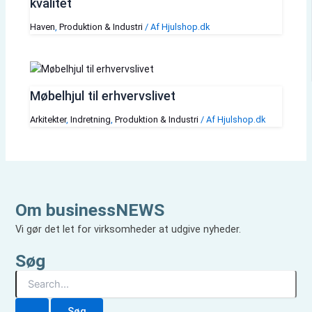
kvalitet
Haven
,
Produktion & Industri
/ Af
Hjulshop.dk
Møbelhjul til erhvervslivet
Arkitekter
,
Indretning
,
Produktion & Industri
/ Af
Hjulshop.dk
Om businessNEWS
Vi gør det let for virksomheder at udgive nyheder.
Søg
S
ø
g