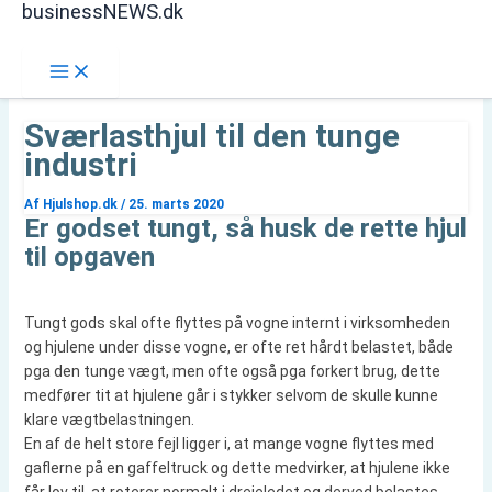
businessNEWS.dk
Gå
Søg
til
indholdet
Sværlasthjul til den tunge
industri
Af
Hjulshop.dk
/
25. marts 2020
Er godset tungt, så husk de rette hjul
til opgaven
Tungt gods skal ofte flyttes på vogne internt i virksomheden
og hjulene under disse vogne, er ofte ret hårdt belastet, både
pga den tunge vægt, men ofte også pga forkert brug, dette
medfører tit at hjulene går i stykker selvom de skulle kunne
klare vægtbelastningen.
En af de helt store fejl ligger i, at mange vogne flyttes med
gaflerne på en gaffeltruck og dette medvirker, at hjulene ikke