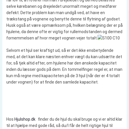
får lov til, at roterer normalt i drejeledet og derved belastes
selve kørebanen og drejeledet unormalt meget og medfører
defekt. Dette problem kan man undgå ved, at have en
trækstang på vognene og benytte denne til flytning af godset.
Husk også at være opmærksom på, hvilken belægning der er på
hjulene, da denne ofte er vigtig for rullemodstanden og dermed
fornemmelsen af hvor meget vognen vejer totalt.
Selvom et hjul ser kraftigt ud, så er det ikke ensbetydende
med, at det kan klare næsten enhver vægt du kan udsætte det
for, så tjek altid efter, om hjulene har den ønskede kapacitet
inden du læsser gods på dem. En tommelfinger regel er, at man
kun må regne med kapaciteten på de 3 hjul (når der er 4 totalt
under vognen) for at finde den samlede kapacitet.
Hos
Hjulshop.dk
finder du de hjul du skal bruge og vi er altid klar
til at hjælpe med gode råd, så du/I får de helt rigtige hjul til