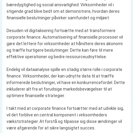
bæredygtighed og social ansvarlighed. Virksomheder vil i
stigende grad blive bedt om at demonstrere, hvordan deres
finansielle beslutninger påvirker samfundet og miljøet.
Desuden vil digitalisering fortsætte med at transformere
corporate finance. Automatisering af finansielle processer vil
gøre det lettere for virksomheder at håndtere deres økonomi
og træffe hurtigere beslutninger. Dette kan føre til mere
effektive operationer og bedre ressourceudnyttelse.
Endelig vil dataanalyse spille en stadig større rolle i corporate
finance. Virksomheder, der kan udnytte data til at træffe
informerede beslutninger, vil have en konkurrencefordel. Dette
inkluderer alt fra at forudsige markedsbevægelser til at
optimere finansielle strategier.
I takt med at corporate finance fortsætter med at udvikle sig,
vil det forblive en central komponent i virksomheders
vækststrategier. At forstå og tilpasse sig disse ændringer vil
være afgørende for at sikre langsigtet succes.