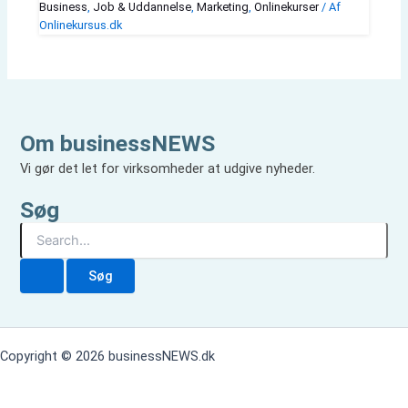
Business
,
Job & Uddannelse
,
Marketing
,
Onlinekurser
/ Af
Onlinekursus.dk
Om businessNEWS
Vi gør det let for virksomheder at udgive nyheder.
Søg
S
ø
g
e
f
t
e
Copyright © 2026 businessNEWS.dk
r
: