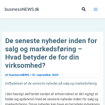
Gå
til
Søg
businessNEWS.dk
indholdet
De seneste nyheder inden for
salg og markedsføring –
Hvad betyder de for din
virksomhed?
Af
businessNEWS
/
18. september 2023
Indflydelsen af de seneste nyheder på salg og markedsføring
I den hastigt skiftende verden af erhvervslivet er det vigtigt at
holde sig opdateret med de seneste nyheder inden for salg og
markedsføring. Disse nyheder kan have en betydelig indvirkning