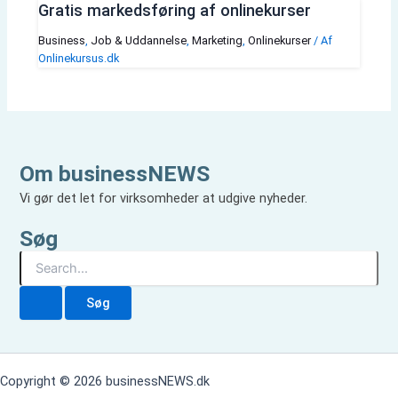
Gratis markedsføring af onlinekurser
Business
,
Job & Uddannelse
,
Marketing
,
Onlinekurser
/ Af
Onlinekursus.dk
Om businessNEWS
Vi gør det let for virksomheder at udgive nyheder.
Søg
S
ø
g
e
f
t
e
Copyright © 2026 businessNEWS.dk
r