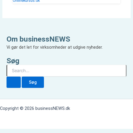
Onlinekursus.dk
Om businessNEWS
Vi gør det let for virksomheder at udgive nyheder.
Søg
S
ø
g
e
f
t
e
Copyright © 2026 businessNEWS.dk
r
: