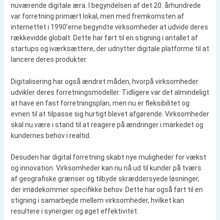
nuværende digitale æra. I begyndelsen af det 20. århundrede
var forretning primært lokal, men med fremkomsten af
internettet i 1990’erne begyndte virksomheder at udvide deres
rækkevidde globalt. Dette har ført til en stigning i antallet af
startups og iværksættere, der udnytter digitale platforme til at
lancere deres produkter.
Digitalisering har også ændret måden, hvorpå virksomheder
udvikler deres forretningsmodeller. Tidligere var det almindeligt
at have en fast forretningsplan, men nu er fleksibilitet og
evnen til at tilpasse sig hurtigt blevet afgørende. Virksomheder
skal nu være i stand til at reagere på ændringer i markedet og
kundernes behov i realtid.
Desuden har digital forretning skabt nye muligheder for vækst
og innovation. Virksomheder kan nu nå ud til kunder på tværs
af geografiske grænser og tilbyde skræddersyede løsninger,
der imødekommer specifikke behov. Dette har også ført til en
stigning i samarbejde mellem virksomheder, hvilket kan
resultere i synergier og øget effektivitet.