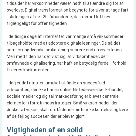
tidsalder har virksomheder været nødt til at ændre sig for at
overleve. Digital transformation begyndte for alvor at tage fart
i slutningen af det 20. århundrede, da internettet blev
tilgængeligt for offentligheden.
I de tidlige dage af internettet var mange små virksomheder
tilbageholdte med at adoptere digitale løsninger. De så det
som en unødvendig omkostning snarere end en investering.
Men med tiden har det vist sig, at virksomheder, der
omfavnede digitalisering, har haft en betydelig fordel i forhold
til deres konkurrenter.
I dag er det næsten umuligt at finde en succesfuld
virksomhed, der ikke har en online tilstedeværelse. E-handel,
sociale medier og digital markedsføring er blevet centrale
elementer i forretningsstrategier. Små virksomheder, der
ønsker at vokse, skal forstå denne historiske kontekst og lære
af de fejl og succeser, der er blevet gjort.
Vigtigheden af en solid