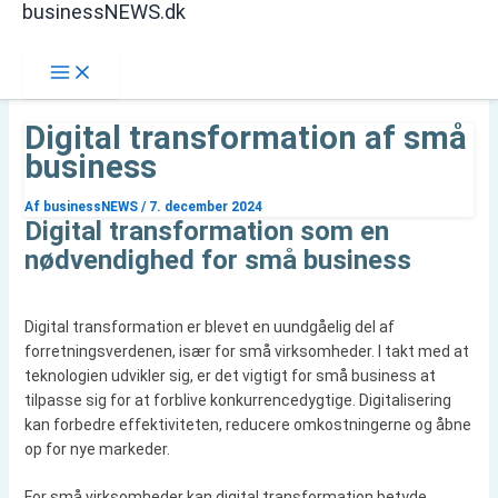
businessNEWS.dk
Gå
Søg
til
indholdet
Digital transformation af små
business
Af
businessNEWS
/
7. december 2024
Digital transformation som en
nødvendighed for små business
Digital transformation er blevet en uundgåelig del af
forretningsverdenen, især for små virksomheder. I takt med at
teknologien udvikler sig, er det vigtigt for små business at
tilpasse sig for at forblive konkurrencedygtige. Digitalisering
kan forbedre effektiviteten, reducere omkostningerne og åbne
op for nye markeder.
For små virksomheder kan digital transformation betyde