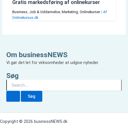
Gratis markedsføring af onlinekurser
Business
,
Job & Uddannelse
,
Marketing
,
Onlinekurser
/ Af
Onlinekursus.dk
Om businessNEWS
Vi gør det let for virksomheder at udgive nyheder.
Søg
S
ø
g
e
f
t
e
Copyright © 2026 businessNEWS.dk
r
: