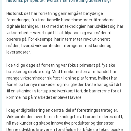
Historisk perspektiv: hvordan har forretning udviklet sig?
Historisk set har forretning gennemgået betydelige
forandringer, fra traditionelle handelsmetoder til moderne
digitale løsninger. I takt med at teknologien har udviklet sig, har
virksomheder været nødt til at tilpasse sig nye måder at
operere på. For eksempel har internettet revolutioneret
måden, hvorpå virksomheder interagerer med kunder og
leverandører.
I de tidlige dage af forretning var fokus primært på fysiske
butikker og direkte salg. Med fremkomsten af e-handel har
mange virksomheder skiftet til online platforme, hvilket har
åbnet op for nye markeder og muligheder. Dette har også ført
til en stigning i startups og iværksætteri, da barriererne for at
komme ind på markedet er blevet lavere.
I dag er digitalisering en central del af forretningsstrategier.
Virksomheder investerer i teknologi for at forbedre deres drift,
nå nye kunder og skabe innovative produkter og tjenester.
Denne udvikling kræver en forståelse for både de teknologiske