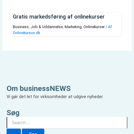
Gratis markedsføring af onlinekurser
Business
,
Job & Uddannelse
,
Marketing
,
Onlinekurser
/ Af
Onlinekursus.dk
Om businessNEWS
Vi gør det let for virksomheder at udgive nyheder.
Søg
S
ø
g