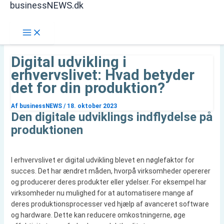
businessNEWS.dk
Gå
Søg
til
indholdet
Digital udvikling i
erhvervslivet: Hvad betyder
det for din produktion?
Af
businessNEWS
/
18. oktober 2023
Den digitale udviklings indflydelse på
produktionen
I erhvervslivet er digital udvikling blevet en nøglefaktor for
succes. Det har ændret måden, hvorpå virksomheder opererer
og producerer deres produkter eller ydelser. For eksempel har
virksomheder nu mulighed for at automatisere mange af
deres produktionsprocesser ved hjælp af avanceret software
og hardware. Dette kan reducere omkostningerne, øge