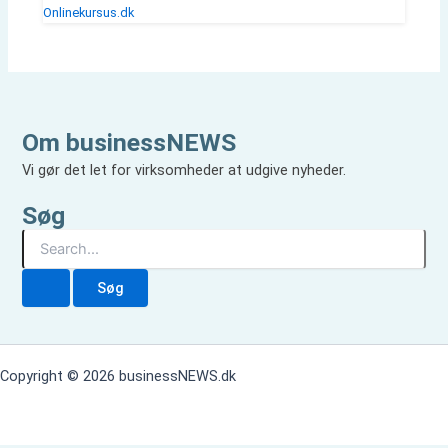
Onlinekursus.dk
Om businessNEWS
Vi gør det let for virksomheder at udgive nyheder.
Søg
S
ø
g
e
f
t
e
Copyright © 2026 businessNEWS.dk
r
: