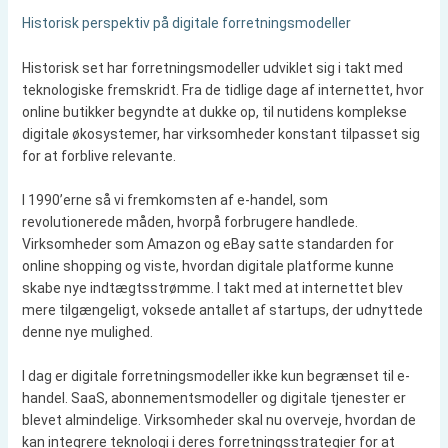
Historisk perspektiv på digitale forretningsmodeller
Historisk set har forretningsmodeller udviklet sig i takt med
teknologiske fremskridt. Fra de tidlige dage af internettet, hvor
online butikker begyndte at dukke op, til nutidens komplekse
digitale økosystemer, har virksomheder konstant tilpasset sig
for at forblive relevante.
I 1990’erne så vi fremkomsten af e-handel, som
revolutionerede måden, hvorpå forbrugere handlede.
Virksomheder som Amazon og eBay satte standarden for
online shopping og viste, hvordan digitale platforme kunne
skabe nye indtægtsstrømme. I takt med at internettet blev
mere tilgængeligt, voksede antallet af startups, der udnyttede
denne nye mulighed.
I dag er digitale forretningsmodeller ikke kun begrænset til e-
handel. SaaS, abonnementsmodeller og digitale tjenester er
blevet almindelige. Virksomheder skal nu overveje, hvordan de
kan integrere teknologi i deres forretningsstrategier for at