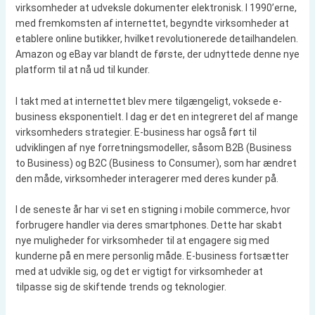
virksomheder at udveksle dokumenter elektronisk. I 1990’erne,
med fremkomsten af internettet, begyndte virksomheder at
etablere online butikker, hvilket revolutionerede detailhandelen.
Amazon og eBay var blandt de første, der udnyttede denne nye
platform til at nå ud til kunder.
I takt med at internettet blev mere tilgængeligt, voksede e-
business eksponentielt. I dag er det en integreret del af mange
virksomheders strategier. E-business har også ført til
udviklingen af nye forretningsmodeller, såsom B2B (Business
to Business) og B2C (Business to Consumer), som har ændret
den måde, virksomheder interagerer med deres kunder på.
I de seneste år har vi set en stigning i mobile commerce, hvor
forbrugere handler via deres smartphones. Dette har skabt
nye muligheder for virksomheder til at engagere sig med
kunderne på en mere personlig måde. E-business fortsætter
med at udvikle sig, og det er vigtigt for virksomheder at
tilpasse sig de skiftende trends og teknologier.