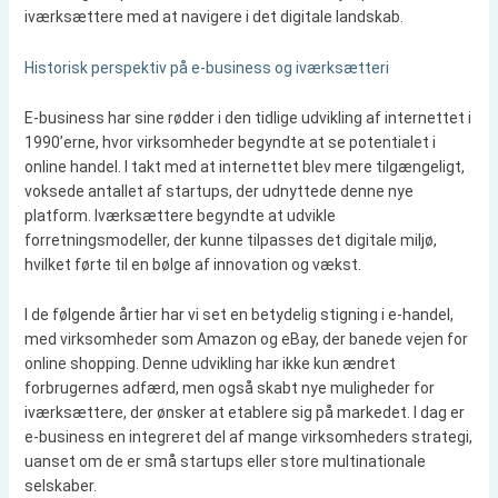
iværksættere med at navigere i det digitale landskab.
Historisk perspektiv på e-business og iværksætteri
E-business har sine rødder i den tidlige udvikling af internettet i
1990’erne, hvor virksomheder begyndte at se potentialet i
online handel. I takt med at internettet blev mere tilgængeligt,
voksede antallet af startups, der udnyttede denne nye
platform. Iværksættere begyndte at udvikle
forretningsmodeller, der kunne tilpasses det digitale miljø,
hvilket førte til en bølge af innovation og vækst.
I de følgende årtier har vi set en betydelig stigning i e-handel,
med virksomheder som Amazon og eBay, der banede vejen for
online shopping. Denne udvikling har ikke kun ændret
forbrugernes adfærd, men også skabt nye muligheder for
iværksættere, der ønsker at etablere sig på markedet. I dag er
e-business en integreret del af mange virksomheders strategi,
uanset om de er små startups eller store multinationale
selskaber.