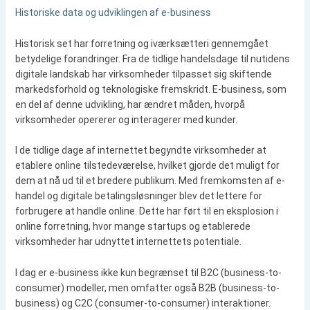
Historiske data og udviklingen af e-business
Historisk set har forretning og iværksætteri gennemgået
betydelige forandringer. Fra de tidlige handelsdage til nutidens
digitale landskab har virksomheder tilpasset sig skiftende
markedsforhold og teknologiske fremskridt. E-business, som
en del af denne udvikling, har ændret måden, hvorpå
virksomheder opererer og interagerer med kunder.
I de tidlige dage af internettet begyndte virksomheder at
etablere online tilstedeværelse, hvilket gjorde det muligt for
dem at nå ud til et bredere publikum. Med fremkomsten af e-
handel og digitale betalingsløsninger blev det lettere for
forbrugere at handle online. Dette har ført til en eksplosion i
online forretning, hvor mange startups og etablerede
virksomheder har udnyttet internettets potentiale.
I dag er e-business ikke kun begrænset til B2C (business-to-
consumer) modeller, men omfatter også B2B (business-to-
business) og C2C (consumer-to-consumer) interaktioner.