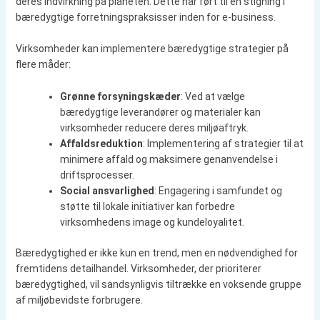
deres indvirkning på planeten. Dette har ført til en stigning i
bæredygtige forretningspraksisser inden for e-business.
Virksomheder kan implementere bæredygtige strategier på
flere måder:
Grønne forsyningskæder
: Ved at vælge
bæredygtige leverandører og materialer kan
virksomheder reducere deres miljøaftryk.
Affaldsreduktion
: Implementering af strategier til at
minimere affald og maksimere genanvendelse i
driftsprocesser.
Social ansvarlighed
: Engagering i samfundet og
støtte til lokale initiativer kan forbedre
virksomhedens image og kundeloyalitet.
Bæredygtighed er ikke kun en trend, men en nødvendighed for
fremtidens detailhandel. Virksomheder, der prioriterer
bæredygtighed, vil sandsynligvis tiltrække en voksende gruppe
af miljøbevidste forbrugere.