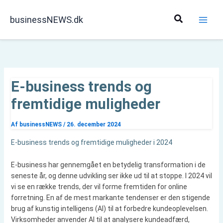
Gå
til
Søg
businessNEWS.dk
indholdet
E-business trends og
fremtidige muligheder
Af
businessNEWS
/
26. december 2024
E-business trends og fremtidige muligheder i 2024
E-business har gennemgået en betydelig transformation i de
seneste år, og denne udvikling ser ikke ud til at stoppe. I 2024 vil
vi se en række trends, der vil forme fremtiden for online
forretning. En af de mest markante tendenser er den stigende
brug af kunstig intelligens (AI) til at forbedre kundeoplevelsen.
Virksomheder anvender AI til at analysere kundeadfærd,