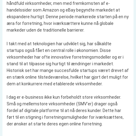
håndfuld virksomheder, men med fremkomsten af e-
handelssider som Amazon og eBay begyndte markedet at
ekspandere hurtigt. Denne periode markerede starten på en ny
æra for forretning, hvor iværksættere kunne nå globale
markeder uden de traditionelle barrierer.
I takt med at teknologien har udviklet sig, har såkaldte
startups også fået en central rolle i økonomien. Disse
virksomheder har ofte innovative forretningsmodeller og er i
stand til at tilpasse sig hurtigt til ændringer i markedet.
Historisk set har mange succesfulde startups været drevet af
en stærk online tilstedeværelse, hvilket har gjort det muligt for
dem at konkurrere med etablerede virksomheder.
I dag er e-business ikke kun forbeholdt store virksomheder.
Små og mellemstore virksomheder (SMV’er) drager også
fordel af digitale platforme til at nå deres kunder. Dette har
ført til en stigning i forretningsmuligheder for iværksættere,
der ønsker at starte deres egen online forretning.