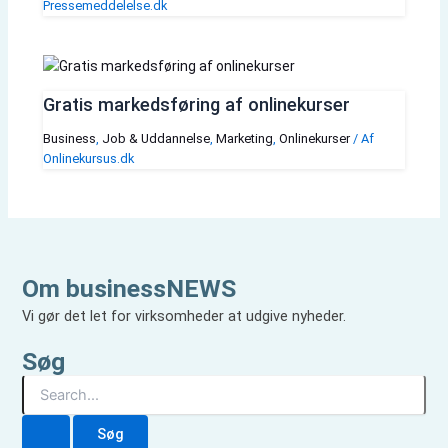
Pressemeddelelse.dk
Gratis markedsføring af onlinekurser
Business
,
Job & Uddannelse
,
Marketing
,
Onlinekurser
/ Af
Onlinekursus.dk
Om businessNEWS
Vi gør det let for virksomheder at udgive nyheder.
Søg
S
ø
g
e