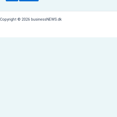
f
t
e
Copyright © 2026 businessNEWS.dk
r
: