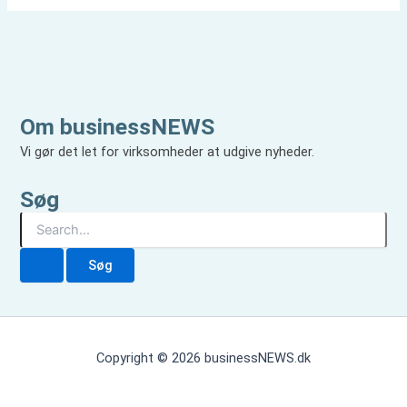
Om businessNEWS
Vi gør det let for virksomheder at udgive nyheder.
Søg
S
ø
g
e
f
t
e
r
Copyright © 2026 businessNEWS.dk
: