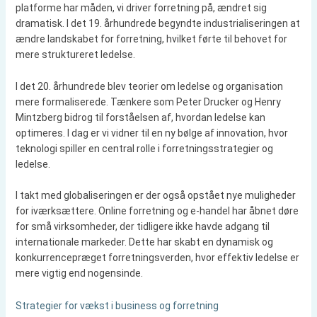
platforme har måden, vi driver forretning på, ændret sig
dramatisk. I det 19. århundrede begyndte industrialiseringen at
ændre landskabet for forretning, hvilket førte til behovet for
mere struktureret ledelse.
I det 20. århundrede blev teorier om ledelse og organisation
mere formaliserede. Tænkere som Peter Drucker og Henry
Mintzberg bidrog til forståelsen af, hvordan ledelse kan
optimeres. I dag er vi vidner til en ny bølge af innovation, hvor
teknologi spiller en central rolle i forretningsstrategier og
ledelse.
I takt med globaliseringen er der også opstået nye muligheder
for iværksættere. Online forretning og e-handel har åbnet døre
for små virksomheder, der tidligere ikke havde adgang til
internationale markeder. Dette har skabt en dynamisk og
konkurrencepræget forretningsverden, hvor effektiv ledelse er
mere vigtig end nogensinde.
Strategier for vækst i business og forretning