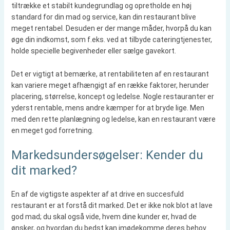
tiltrække et stabilt kundegrundlag og opretholde en høj
standard for din mad og service, kan din restaurant blive
meget rentabel. Desuden er der mange måder, hvorpå du kan
øge din indkomst, som f.eks. ved at tilbyde cateringtjenester,
holde specielle begivenheder eller sælge gavekort.
Det er vigtigt at bemærke, at rentabiliteten af en restaurant
kan variere meget afhængigt af en række faktorer, herunder
placering, størrelse, koncept og ledelse. Nogle restauranter er
yderst rentable, mens andre kæmper for at bryde lige. Men
med den rette planlægning og ledelse, kan en restaurant være
en meget god forretning.
Markedsundersøgelser: Kender du
dit marked?
En af de vigtigste aspekter af at drive en succesfuld
restaurant er at forstå dit marked. Det er ikke nok blot at lave
god mad; du skal også vide, hvem dine kunder er, hvad de
ønsker, og hvordan du bedst kan imødekomme deres behov.