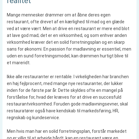
realitet
Mange mennesker drømmer om at åbne deres egen
restaurant, ofte drevet af en kærlighed til mad og en glæde
ved at være vært. Men at drive en restaurant er mere end blot
at lave god mad; det er en virksomhed, og som enhver anden
virksomhed kræver det en solid forretningsplan og en skarp
sans for økonomi. En passion for madlavning er essentiel, men
uden en sund forretningsmodel, kan drømmen hurtigt blive til
et mareridt.
Ikke alle restauranter er rentable. I virkeligheden har branchen
en høj fejlprocent, med mange nye restauranter, der lukker
inden for de første par år. Dette skyldes ofte en mangel på
forståelse for, hvad der kræves for at drive en succesfuld
restaurantvirksomhed. Foruden gode madlavningsevner, skal
restauratører også have kendskab til markedsføring, HR,
regnskab og kundeservice.
Men hvis man har en solid forretningsplan, forstår markedet
og er villig til at arbejde hårdt, kan en restaurant være en