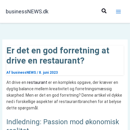
Gå
til
Søg
businessNEWS.dk
indholdet
Er det en god forretning at
drive en restaurant?
Af
businessNEWS
/
8. juni 2023
At drive en
restaurant
er en kompleks opgave, der kræver en
dygtig balance mellem kreativitet og forretningsmæssig
skarphed. Men er det en god forretning? Denne artikel vil dykke
ned i forskellige aspekter af restaurantbranchen for at belyse
dette spørgsmål.
Indledning: Passion mod økonomisk