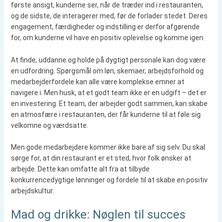
første ansigt, kunderne ser, når de træder ind i restauranten,
og de sidste, de interagerer med, før de forlader stedet. Deres
engagement, færdigheder og indstilling er derfor afgørende
for, om kunderne vil have en positiv oplevelse og komme igen.
At finde, uddanne og holde på dygtigt personale kan dog være
en udfordring. Spørgsmål om løn, skemaer, arbejdsforhold og
medarbejderfordele kan alle være komplekse emner at
navigere i. Men husk, at et godt team ikke er en udgift – det er
en investering. Et team, der arbejder godt sammen, kan skabe
en atmosfære i restauranten, der får kunderne til at føle sig
velkomne og værdsatte.
Men gode medarbejdere kommer ikke bare af sig selv. Du skal
sørge for, at din restaurant er et sted, hvor folk ønsker at
arbejde. Dette kan omfatte alt fra at tilbyde
konkurrencedygtige lønninger og fordele til at skabe en positiv
arbejdskultur.
Mad og drikke: Nøglen til succes