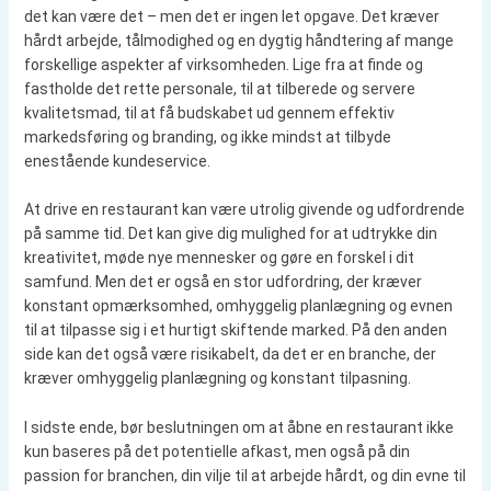
det kan være det – men det er ingen let opgave. Det kræver
hårdt arbejde, tålmodighed og en dygtig håndtering af mange
forskellige aspekter af virksomheden. Lige fra at finde og
fastholde det rette personale, til at tilberede og servere
kvalitetsmad, til at få budskabet ud gennem effektiv
markedsføring og branding, og ikke mindst at tilbyde
enestående kundeservice.
At drive en restaurant kan være utrolig givende og udfordrende
på samme tid. Det kan give dig mulighed for at udtrykke din
kreativitet, møde nye mennesker og gøre en forskel i dit
samfund. Men det er også en stor udfordring, der kræver
konstant opmærksomhed, omhyggelig planlægning og evnen
til at tilpasse sig i et hurtigt skiftende marked. På den anden
side kan det også være risikabelt, da det er en branche, der
kræver omhyggelig planlægning og konstant tilpasning.
I sidste ende, bør beslutningen om at åbne en restaurant ikke
kun baseres på det potentielle afkast, men også på din
passion for branchen, din vilje til at arbejde hårdt, og din evne til